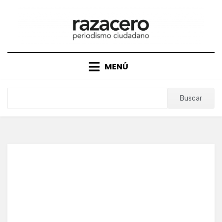
Saltar
al
contenido
MENÚ
Buscar