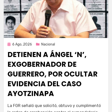
Publicada
6 Ago, 2026
Nacional
en
DETIENEN A ÁNGEL ‘N’,
EXGOBERNADOR DE
GUERRERO, POR OCULTAR
EVIDENCIA DEL CASO
AYOTZINAPA
por
Fernando Miranda Servín
La FGR señaló que solicitó, obtuvo y cumplimentó