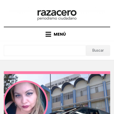
Saltar
al
contenido
MENÚ
Buscar