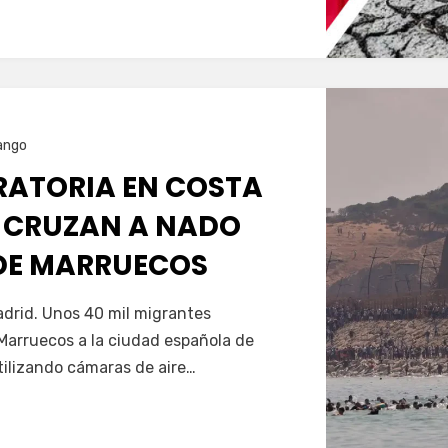
ango
GRATORIA EN COSTA
 CRUZAN A NADO
SDE MARRUECOS
Servín
drid. Unos 40 mil migrantes
Marruecos a la ciudad española de
tilizando cámaras de aire…