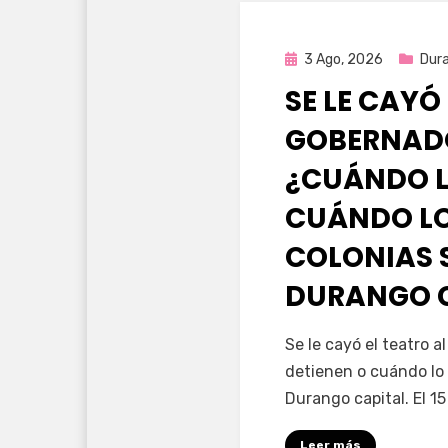
Publicada
3 Ago, 2026
Dur
en
SE LE CAYÓ
GOBERNAD
¿CUÁNDO L
CUÁNDO LO
COLONIAS 
DURANGO 
por
Fernando Miranda 
Se le cayó el teatro 
detienen o cuándo lo 
Durango capital. El 1
Leer más