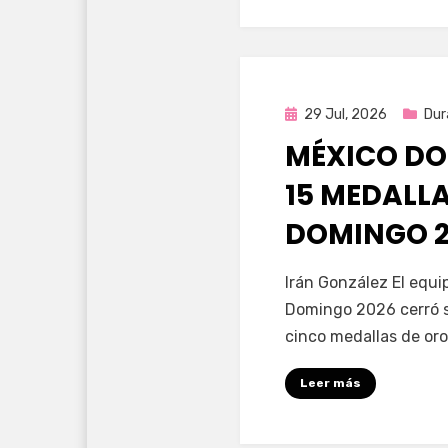
Publicada
29 Jul, 2026
Dur
en
MÉXICO DO
15 MEDALL
DOMINGO 2
por
Fernando Miranda 
Irán González El equ
Domingo 2026 cerró s
cinco medallas de oro
Leer más