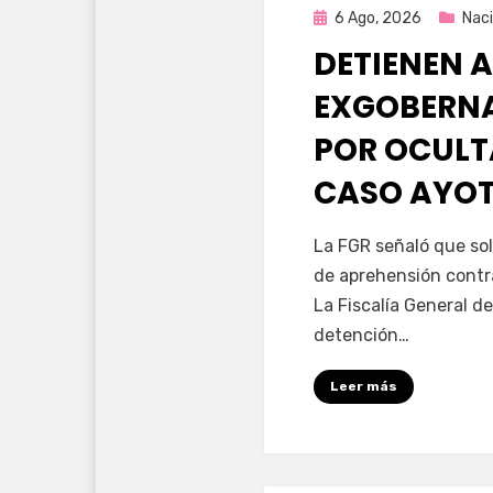
Publicada
6 Ago, 2026
Naci
en
DETIENEN A
EXGOBERNA
POR OCULT
CASO AYO
por
Fernando Miranda 
La FGR señaló que sol
de aprehensión contr
La Fiscalía General de
detención…
Leer más