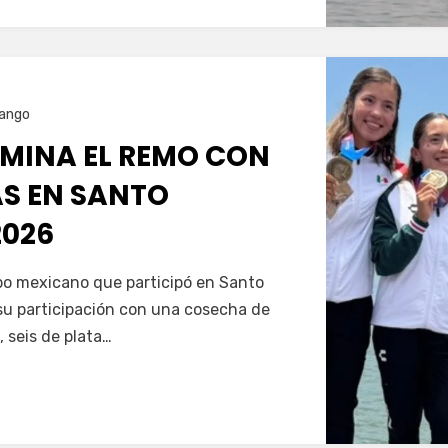
ango
MINA EL REMO CON
AS EN SANTO
026
Servín
ipo mexicano que participó en Santo
u participación con una cosecha de
, seis de plata…