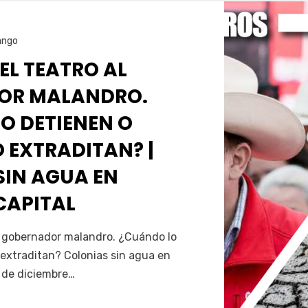
ango
 EL TEATRO AL
OR MALANDRO.
O DETIENEN O
 EXTRADITAN? |
SIN AGUA EN
CAPITAL
Servín
al gobernador malandro. ¿Cuándo lo
extraditan? Colonias sin agua en
5 de diciembre…