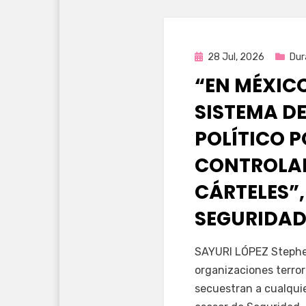
Publicada
28 Jul, 2026
Dur
en
“EN MÉXIC
SISTEMA DE
POLÍTICO 
CONTROLAD
CÁRTELES”,
SEGURIDAD
por
Fernando Miranda 
SAYURI LÓPEZ Stephen
organizaciones terror
secuestran a cualqui