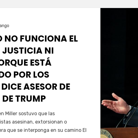
ango
O NO FUNCIONA EL
 JUSTICIA NI
PORQUE ESTÁ
O POR LOS
 DICE ASESOR DE
 DE TRUMP
Servín
 Miller sostuvo que las
istas asesinan, extorsionan o
era que se interponga en su camino El