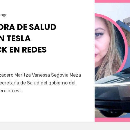
ango
RA DE SALUD
N TESLA
K EN REDES
Servín
azacero Maritza Vanessa Segovia Meza
secretaría de Salud del gobierno del
ero no es…