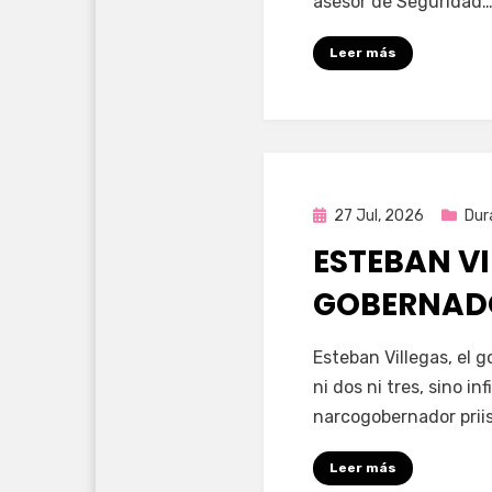
asesor de Seguridad
Leer más
Publicada
27 Jul, 2026
Dur
en
ESTEBAN VI
GOBERNAD
por
Fernando Miranda 
Esteban Villegas, el 
ni dos ni tres, sino i
narcogobernador priis
Leer más