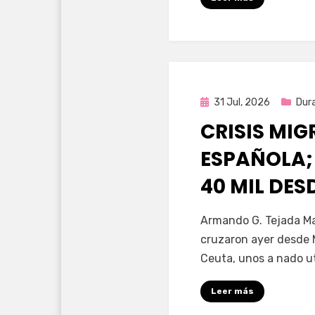
Publicada
31 Jul, 2026
Dur
en
CRISIS MI
ESPAÑOLA;
40 MIL DE
por
Fernando Miranda 
Armando G. Tejada Ma
cruzaron ayer desde 
Ceuta, unos a nado u
Leer más