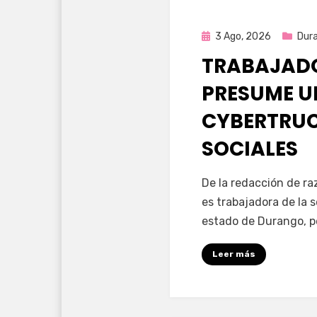
Publicada
3 Ago, 2026
Dur
en
TRABAJADO
PRESUME U
CYBERTRUC
SOCIALES
por
Fernando Miranda 
De la redacción de r
es trabajadora de la 
estado de Durango, p
Leer más