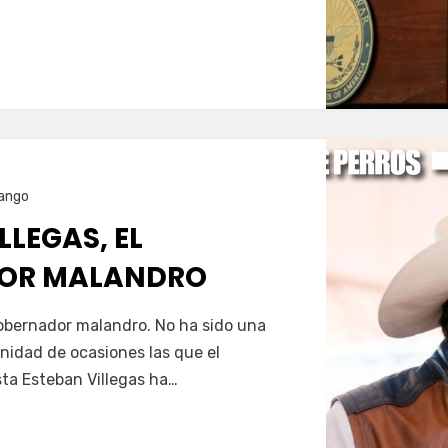
…
ango
LLEGAS, EL
OR MALANDRO
Servín
gobernador malandro. No ha sido una
nfinidad de ocasiones las que el
ta Esteban Villegas ha…