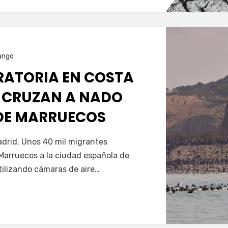
ango
GRATORIA EN COSTA
 CRUZAN A NADO
SDE MARRUECOS
Servín
drid. Unos 40 mil migrantes
Marruecos a la ciudad española de
tilizando cámaras de aire…