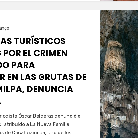
ango
ÍAS TURÍSTICOS
 POR EL CRIMEN
DO PARA
R EN LAS GRUTAS DE
ILPA, DENUNCIA
A
Servín
riodista Óscar Balderas denunció el
 atribuido a La Nueva Familia
s de Cacahuamilpa, uno de los