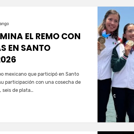
ango
MINA EL REMO CON
AS EN SANTO
026
Servín
ipo mexicano que participó en Santo
u participación con una cosecha de
, seis de plata…