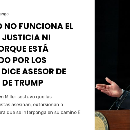
ango
O NO FUNCIONA EL
 JUSTICIA NI
PORQUE ESTÁ
O POR LOS
 DICE ASESOR DE
 DE TRUMP
Servín
 Miller sostuvo que las
istas asesinan, extorsionan o
era que se interponga en su camino El
…