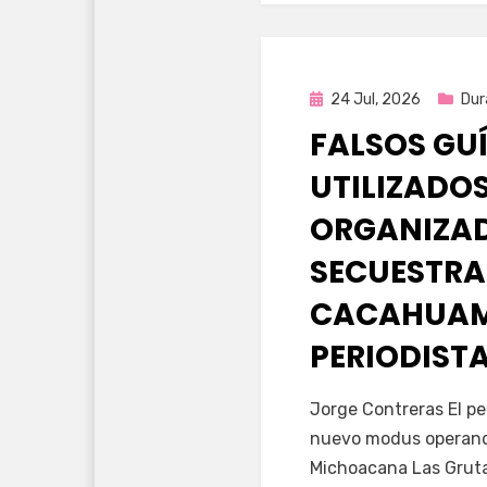
Publicada
24 Jul, 2026
Dur
en
FALSOS GU
UTILIZADOS
ORGANIZA
SECUESTRA
CACAHUAM
PERIODIST
por
Fernando Miranda 
Jorge Contreras El pe
nuevo modus operandi
Michoacana Las Gruta