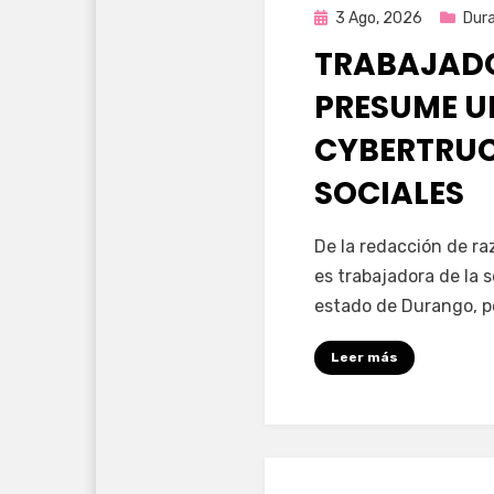
Publicada
3 Ago, 2026
Dur
en
TRABAJADO
PRESUME U
CYBERTRUC
SOCIALES
por
Fernando Miranda 
De la redacción de r
es trabajadora de la 
estado de Durango, p
Leer más