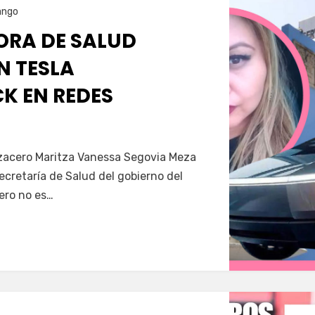
ango
RA DE SALUD
N TESLA
K EN REDES
Servín
azacero Maritza Vanessa Segovia Meza
secretaría de Salud del gobierno del
ero no es…