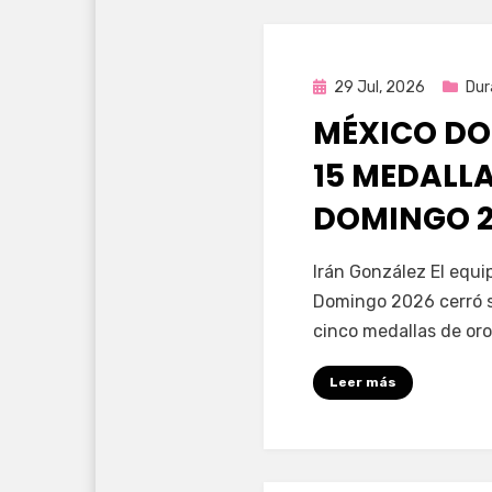
Publicada
29 Jul, 2026
Dur
en
MÉXICO DO
15 MEDALL
DOMINGO 2
por
Fernando Miranda 
Irán González El equ
Domingo 2026 cerró s
cinco medallas de oro
Leer más