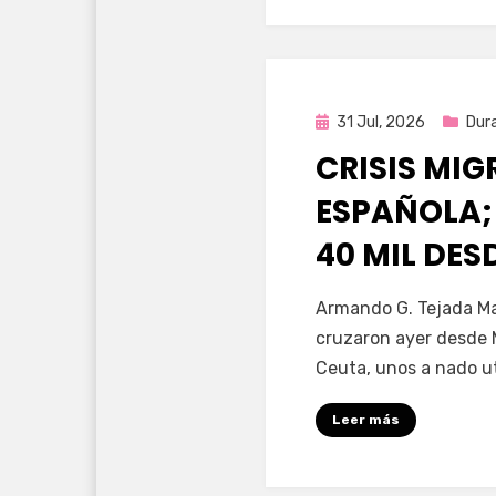
Publicada
31 Jul, 2026
Dur
en
CRISIS MI
ESPAÑOLA;
40 MIL DE
por
Fernando Miranda 
Armando G. Tejada Ma
cruzaron ayer desde 
Ceuta, unos a nado u
Leer más