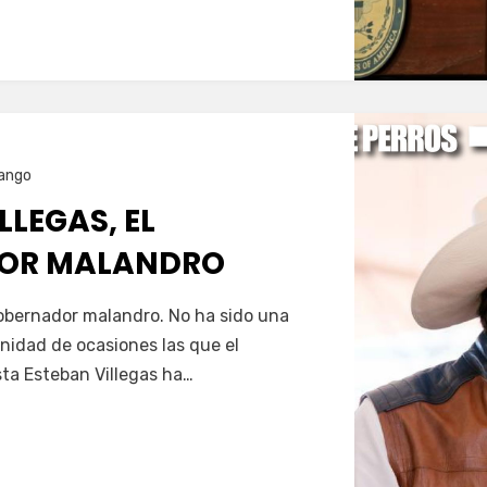
ango
LLEGAS, EL
OR MALANDRO
Servín
gobernador malandro. No ha sido una
nfinidad de ocasiones las que el
ta Esteban Villegas ha…