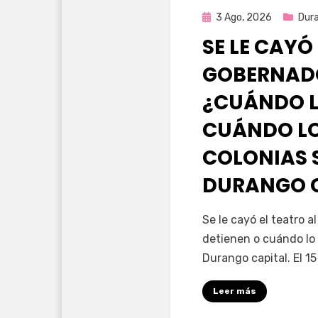
Publicada
3 Ago, 2026
Dur
en
SE LE CAYÓ
GOBERNAD
¿CUÁNDO L
CUÁNDO LO
COLONIAS 
DURANGO 
por
Fernando Miranda 
Se le cayó el teatro 
detienen o cuándo lo 
Durango capital. El 1
Leer más