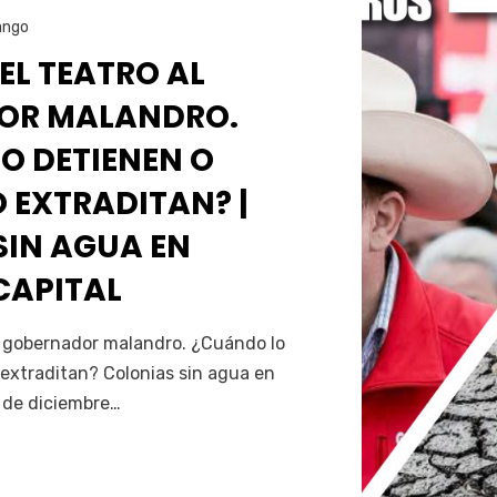
ango
 EL TEATRO AL
OR MALANDRO.
O DETIENEN O
 EXTRADITAN? |
SIN AGUA EN
CAPITAL
Servín
al gobernador malandro. ¿Cuándo lo
extraditan? Colonias sin agua en
5 de diciembre…