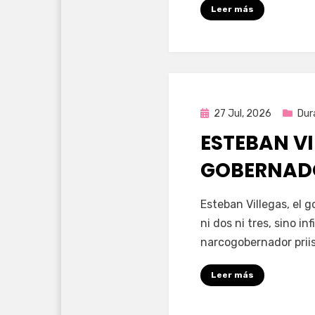
Leer más
Publicada
27 Jul, 2026
Dur
en
ESTEBAN VI
GOBERNAD
por
Fernando Miranda 
Esteban Villegas, el 
ni dos ni tres, sino i
narcogobernador priis
Leer más