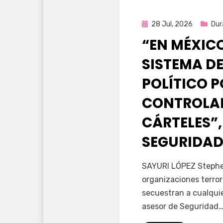
Publicada
28 Jul, 2026
Dur
en
“EN MÉXIC
SISTEMA DE
POLÍTICO 
CONTROLAD
CÁRTELES”,
SEGURIDAD
por
Fernando Miranda 
SAYURI LÓPEZ Stephen
organizaciones terror
secuestran a cualqui
asesor de Seguridad