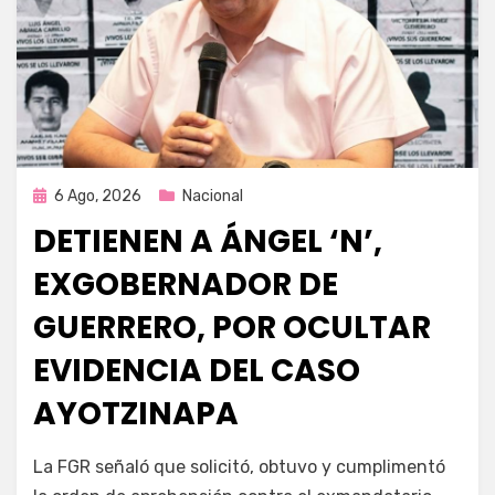
Publicada
6 Ago, 2026
Nacional
en
DETIENEN A ÁNGEL ‘N’,
EXGOBERNADOR DE
GUERRERO, POR OCULTAR
EVIDENCIA DEL CASO
AYOTZINAPA
por
Fernando Miranda Servín
La FGR señaló que solicitó, obtuvo y cumplimentó