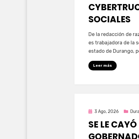
CYBERTRUC
SOCIALES
por
Fernando Miranda 
De la redacción de r
es trabajadora de la 
estado de Durango, p
Leer más
Publicada
3 Ago, 2026
Dur
en
SE LE CAYÓ
GOBERNAD