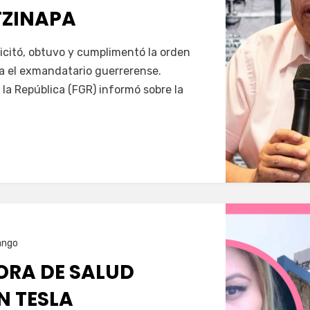
TZINAPA
Servín
icitó, obtuvo y cumplimentó la orden
a el exmandatario guerrerense.
 la República (FGR) informó sobre la
ango
RA DE SALUD
N TESLA