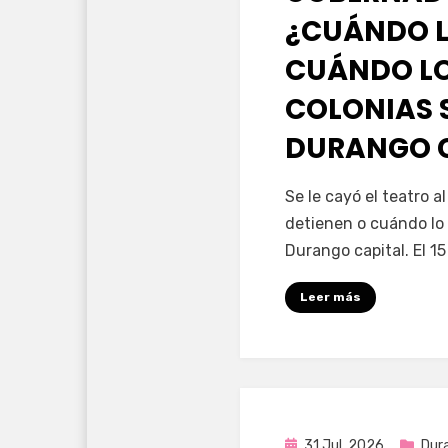
¿CUÁNDO L
CUÁNDO LO
COLONIAS 
DURANGO 
por
Fernando Miranda 
Se le cayó el teatro 
detienen o cuándo lo 
Durango capital. El 1
Leer más
Publicada
31 Jul, 2026
Dur