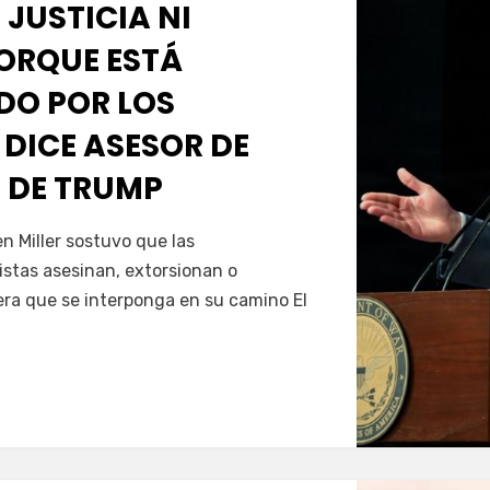
 JUSTICIA NI
PORQUE ESTÁ
O POR LOS
 DICE ASESOR DE
 DE TRUMP
Servín
 Miller sostuvo que las
istas asesinan, extorsionan o
era que se interponga en su camino El
…