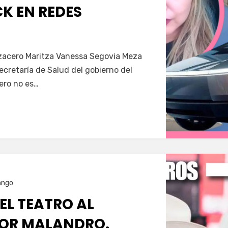
K EN REDES
Servín
azacero Maritza Vanessa Segovia Meza
secretaría de Salud del gobierno del
ero no es…
ango
 EL TEATRO AL
OR MALANDRO.