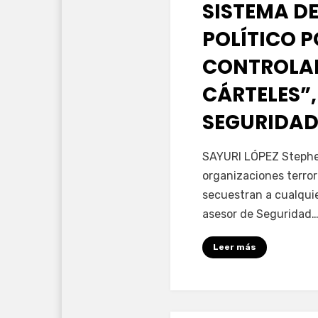
SISTEMA DE
POLÍTICO 
CONTROLAD
CÁRTELES”,
SEGURIDAD
por
Fernando Miranda 
SAYURI LÓPEZ Stephen
organizaciones terror
secuestran a cualqui
asesor de Seguridad
Leer más