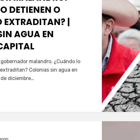
O DETIENEN O
 EXTRADITAN? |
SIN AGUA EN
CAPITAL
Servín
al gobernador malandro. ¿Cuándo lo
extraditan? Colonias sin agua en
5 de diciembre…
ango