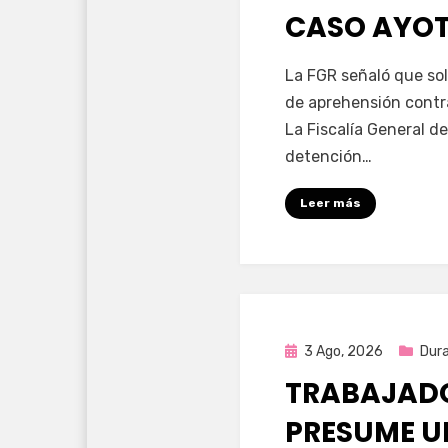
CASO AYO
por
Fernando Miranda 
La FGR señaló que sol
de aprehensión contr
La Fiscalía General de
detención…
Leer más
Publicada
3 Ago, 2026
Dur
en
TRABAJADO
PRESUME U