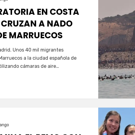
GRATORIA EN COSTA
 CRUZAN A NADO
SDE MARRUECOS
Servín
drid. Unos 40 mil migrantes
Marruecos a la ciudad española de
tilizando cámaras de aire…
ango