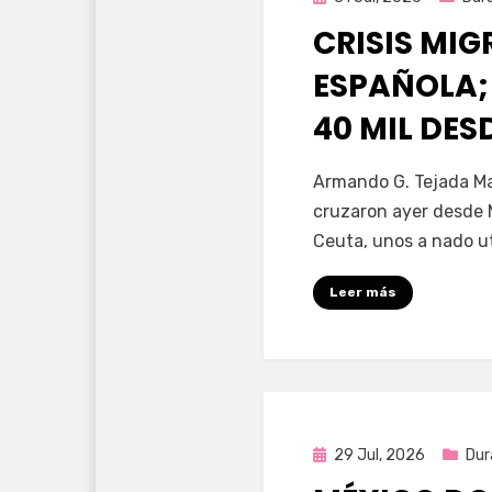
en
CRISIS MI
ESPAÑOLA;
40 MIL DE
por
Fernando Miranda 
Armando G. Tejada Ma
cruzaron ayer desde 
Ceuta, unos a nado u
Leer más
Publicada
29 Jul, 2026
Dur
en