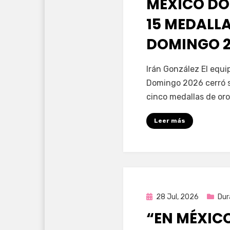
MÉXICO DO
15 MEDALL
DOMINGO 2
por
Fernando Miranda 
Irán González El equ
Domingo 2026 cerró s
cinco medallas de oro
Leer más
Publicada
28 Jul, 2026
Dur
en
“EN MÉXIC