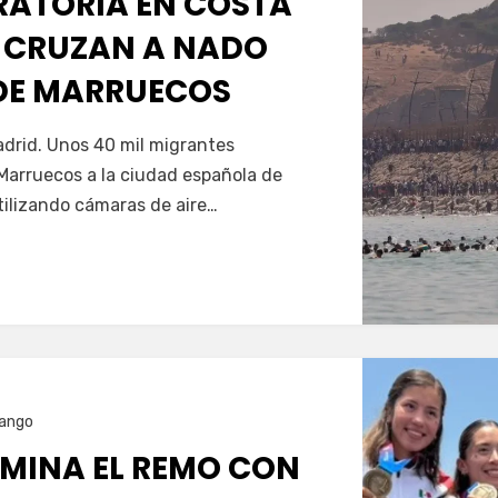
GRATORIA EN COSTA
 CRUZAN A NADO
SDE MARRUECOS
Servín
drid. Unos 40 mil migrantes
Marruecos a la ciudad española de
tilizando cámaras de aire…
ango
MINA EL REMO CON