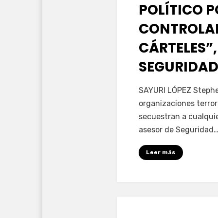
POLÍTICO 
CONTROLAD
CÁRTELES”,
SEGURIDAD
por
Fernando Miranda 
SAYURI LÓPEZ Stephen
organizaciones terror
secuestran a cualqui
asesor de Seguridad
Leer más