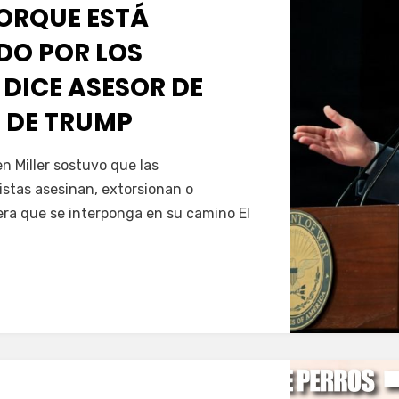
PORQUE ESTÁ
O POR LOS
 DICE ASESOR DE
 DE TRUMP
Servín
 Miller sostuvo que las
istas asesinan, extorsionan o
era que se interponga en su camino El
…