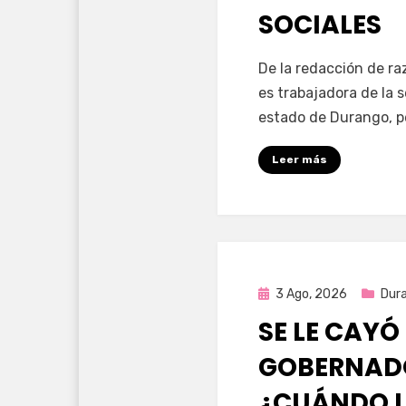
SOCIALES
por
Fernando Miranda 
De la redacción de r
es trabajadora de la 
estado de Durango, p
Leer más
Publicada
3 Ago, 2026
Dur
en
SE LE CAYÓ
GOBERNAD
¿CUÁNDO L