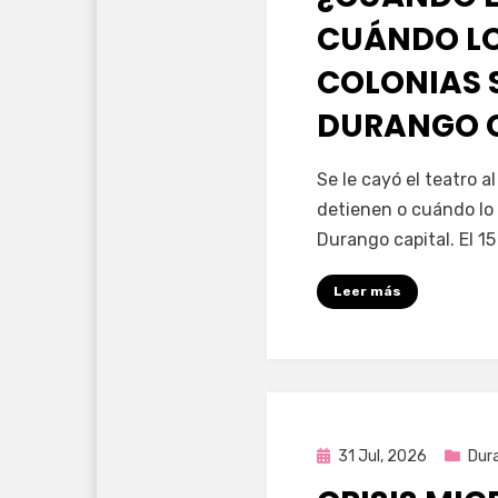
CUÁNDO LO
COLONIAS 
DURANGO 
por
Fernando Miranda 
Se le cayó el teatro 
detienen o cuándo lo 
Durango capital. El 1
Leer más
Publicada
31 Jul, 2026
Dur
en