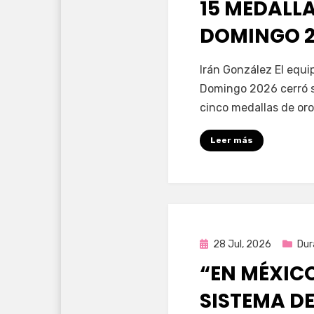
15 MEDALL
DOMINGO 2
por
Fernando Miranda 
Irán González El equ
Domingo 2026 cerró s
cinco medallas de oro
Leer más
Publicada
28 Jul, 2026
Dur
en
“EN MÉXIC
SISTEMA DE