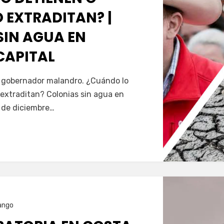
 EXTRADITAN? |
SIN AGUA EN
CAPITAL
Servín
al gobernador malandro. ¿Cuándo lo
extraditan? Colonias sin agua en
5 de diciembre…
ango