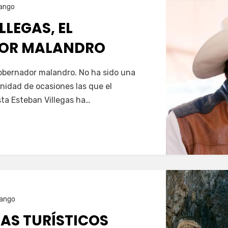
ango
LLEGAS, EL
OR MALANDRO
Servín
gobernador malandro. No ha sido una
nfinidad de ocasiones las que el
ta Esteban Villegas ha…
ango
ÍAS TURÍSTICOS