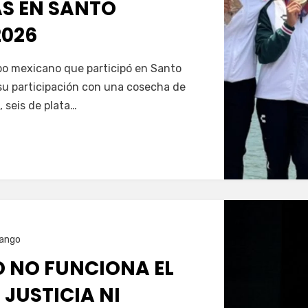
AS EN SANTO
026
Servín
ipo mexicano que participó en Santo
u participación con una cosecha de
, seis de plata…
ango
O NO FUNCIONA EL
 JUSTICIA NI