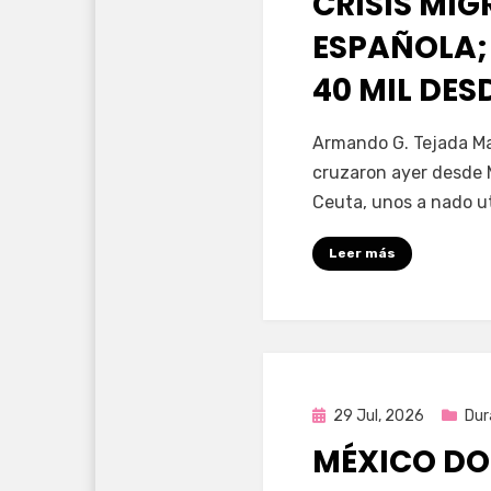
CRISIS MI
ESPAÑOLA;
40 MIL DE
por
Fernando Miranda 
Armando G. Tejada Ma
cruzaron ayer desde 
Ceuta, unos a nado u
Leer más
Publicada
29 Jul, 2026
Dur
en
MÉXICO DO