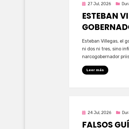
Publicada
27 Jul, 2026
Dur
en
ESTEBAN VI
GOBERNAD
por
Fernando Miranda 
Esteban Villegas, el 
ni dos ni tres, sino i
narcogobernador priis
Leer más
Publicada
24 Jul, 2026
Dur
en
FALSOS GU