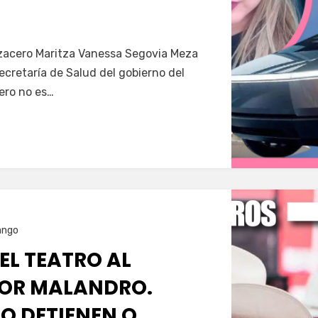
Servín
azacero Maritza Vanessa Segovia Meza
secretaría de Salud del gobierno del
ero no es…
ango
 EL TEATRO AL
OR MALANDRO.
O DETIENEN O