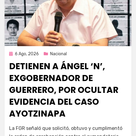
Publicada
6 Ago, 2026
Nacional
en
DETIENEN A ÁNGEL ‘N’,
EXGOBERNADOR DE
GUERRERO, POR OCULTAR
EVIDENCIA DEL CASO
AYOTZINAPA
por
Fernando Miranda Servín
La FGR señaló que solicitó, obtuvo y cumplimentó