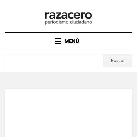
Saltar
al
contenido
MENÚ
Buscar