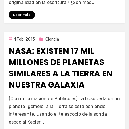
escritores
originalidad en la escritura? ¿Son más…
deberían
aprender
Leer más
Matemáticas?
Publicada
1 Feb, 2013
Ciencia
en
NASA: EXISTEN 17 MIL
MILLONES DE PLANETAS
SIMILARES A LA TIERRA EN
NUESTRA GALAXIA
en
por
3,438 comentarios
Enrique
(Con información de Público.es) La búsqueda de un
Nasa:
planeta “gemelo” a la Tierra se está poniendo
Existen
interesante. Usando el telescopio de la sonda
17
mil
espacial Kepler,…
millones