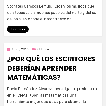
en
por
3,042 comentarios
Enrique
Sócrates Campos Lemus. Dicen los músicos que
Riesgoso
dan tocadas en muchos pueblos del norte y del sur
tocar
del país, en donde el narcotráfico ha…
para
los
Leer más
malos
Publicada
1 Feb, 2013
Cultura
en
¿POR QUÉ LOS ESCRITORES
DEBERÍAN APRENDER
MATEMÁTICAS?
en
por
3,620 comentarios
Enrique
David Fernández Álvarez. Investigador predoctoral
¿Por
en el ICMAT. ¿Son las matemáticas una
qué
herramienta mejor que otras para obtener la
los