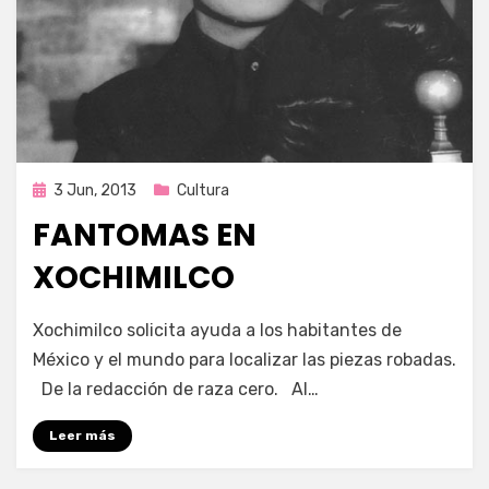
Publicada
3 Jun, 2013
Cultura
en
FANTOMAS EN
XOCHIMILCO
en
por
2,009 comentarios
Enrique
Xochimilco solicita ayuda a los habitantes de
Fantomas
México y el mundo para localizar las piezas robadas.
en
De la redacción de raza cero. Al…
Xochimilco
Leer más