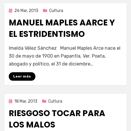
Publicada
26 Mar, 2013
Cultura
en
MANUEL MAPLES AARCE Y
EL ESTRIDENTISMO
en
por
3,255 comentarios
Enrique
Imelda Vélez Sánchez Manuel Maples Arce nace el
Manuel
30 de mayo de 1900 en Papantla, Ver. Poeta,
Maples
abogado y político, el 31 de diciembre…
Aarce
y
Leer más
el
estridentismo
Publicada
18 Mar, 2013
Cultura
en
RIESGOSO TOCAR PARA
LOS MALOS