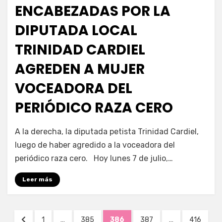
ENCABEZADAS POR LA
DIPUTADA LOCAL
TRINIDAD CARDIEL
AGREDEN A MUJER
VOCEADORA DEL
PERIÓDICO RAZA CERO
por
Enrique
A la derecha, la diputada petista Trinidad Cardiel,
luego de haber agredido a la voceadora del
periódico raza cero. Hoy lunes 7 de julio,…
Leer más
Navegación
PÁGINA
PÁGINA
PÁGINA
PÁGINA
PÁGINA
PÁGINA
1
…
385
386
387
…
416