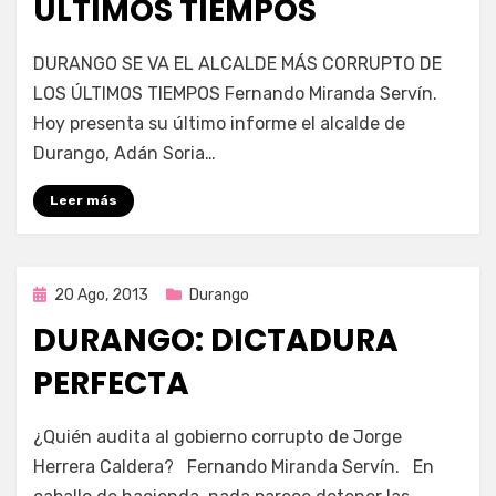
ÚLTIMOS TIEMPOS
por
Enrique
DURANGO SE VA EL ALCALDE MÁS CORRUPTO DE
LOS ÚLTIMOS TIEMPOS Fernando Miranda Servín.
Hoy presenta su último informe el alcalde de
Durango, Adán Soria…
Leer más
Publicada
20 Ago, 2013
Durango
en
DURANGO: DICTADURA
PERFECTA
en
por
67 comentarios
Enrique
¿Quién audita al gobierno corrupto de Jorge
Durango:
Herrera Caldera? Fernando Miranda Servín. En
Dictadura