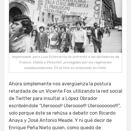
Impensable, pero Luis Echeverría se enfrentó a las dictaduras de
Franco, Videla y Pinochet, protegidas por los regímenes
estadounidenses. En la foto es aclamado en Chile.
Ahora simplemente nos avergüenza la postura
retardada de un Vicente Fox utilizando la red social
de Twitter para insultar a López Obrador
escribiéndole “Uleroooo!! Uleroooo!!! Ulerooooooo!!!”,
solo porque éste se rehúsa a debatir con Ricardo
Anaya y José Antonio Meade. Y ni qué decir de
Enrique Peña Nieto quien, como quedó de