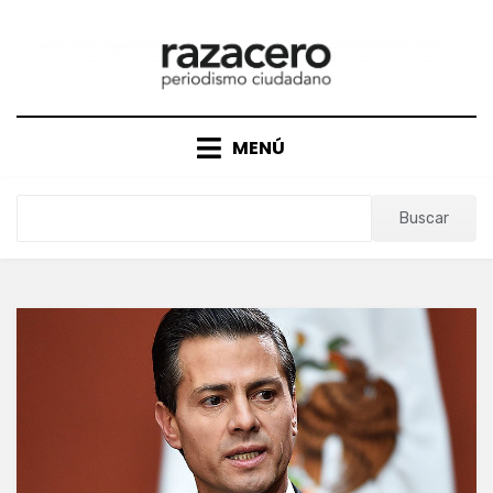
Saltar
al
contenido
MENÚ
Buscar