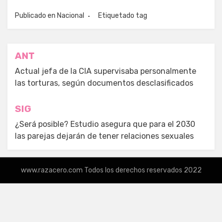
Publicado en
Nacional
Etiquetado
tag
Navegación
ANT
de
Actual jefa de la CIA supervisaba personalmente
las torturas, según documentos desclasificados
entradas
SIG
¿Será posible? Estudio asegura que para el 2030
las parejas dejarán de tener relaciones sexuales
www.razacero.com Todos los derechos reservados 2022
Tema Amphibious por
TemplatePocket
⋅
Funciona con
WordPress