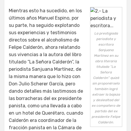
Mientras esto ha sucedido, en los
últimos años Manuel Espino, por
su parte, ha seguido explotando
sus experiencias y testimonios
La prestigiada
periodista y
directos sobre el alcoholismo de
escritora
Felipe Calderón, ahora relatando
Sanjuana
sus vivencias a la autora del libro
Martínez en su
titulado “La Señora Calderón”, la
obra literaria
titulada “La
periodista Sanjuana Martínez, de
Señora
la misma manera que lo hizo con
Calderón” quizá
Don Julio Scherer García, pero
sin proponérselo
también logró
dando detalles más lastimosos de
extraer la bajeza
las borracheras del ex presidente
y deslealtad del
panista, como una llevada a cabo
ex compañero de
partido del ex
en un hotel de Querétaro, cuando
presidente Felipe
Calderón era coordinador de la
Calderón.
fracción panista en la Cámara de