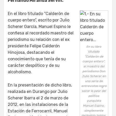
Fernando Miranda Servín.
En el libro titulado “Calderón de
cuerpo entero”, escrito por Julio
Scherer García, Manuel Espino le
confiesa al recordado maestro del
periodismo su relación con el ex
presidente Felipe Calderón
En su libro
titulado
Hinojosa, destacando el
“Calderón de
conocimiento que tenía de su
cuerpo entero”,
carácter despótico y de su
el maestro del
alcoholismo.
periodismo Don
Julio Scherer en
una serie de
En la presentación de dicho libro,
entrevistas logró
realizada en Durango por Julio
sacar lo peor del
político
Scherer Ibarra el 2 de marzo de
yunquista
2012, en las instalaciones de la
Manuel Espino,
Estación de Ferrocarril, Manuel
simplemente
dejándolo hablar.