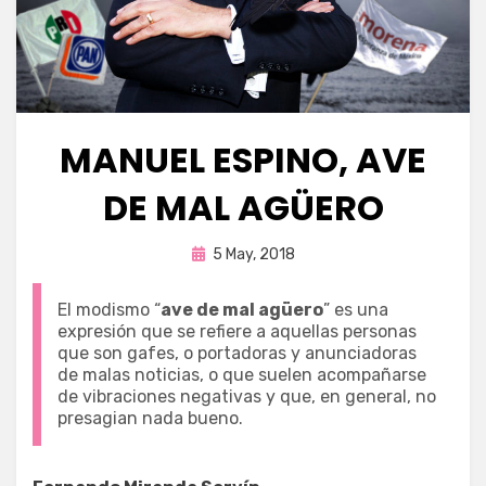
MANUEL ESPINO, AVE
DE MAL AGÜERO
Publicada
por
5 May, 2018
Enrique
en
El modismo “
ave de mal agüero
” es una
expresión que se refiere a aquellas personas
que son gafes, o portadoras y anunciadoras
de malas noticias, o que suelen acompañarse
de vibraciones negativas y que, en general, no
presagian nada bueno.