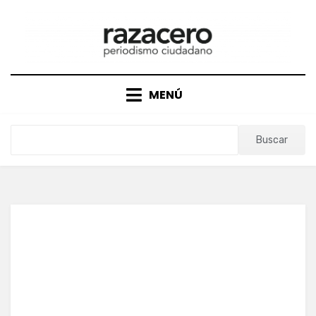
Saltar
al
contenido
MENÚ
Buscar