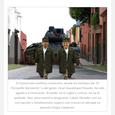
El humorismo político mexicano, desde los tiempos de “El
Periquillo Sarniento” o del genio José Guadalupe Posada, ha sido
agudo e irreverente. Al poder se le vigila y critica, no se le
aplaude. Hoy, para nuestra desgracia, López Obrador con su
corrupción y totalitarismo superó con creces al sátrapa ex
panista Felipe Calderón.