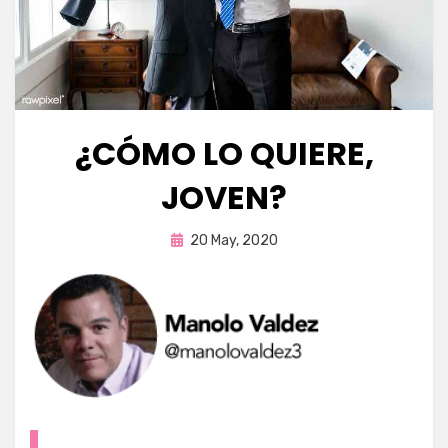
¿CÓMO LO QUIERE,
JOVEN?
Publicada
por
20 May, 2020
Enrique
en