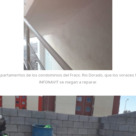
epartamentos de los condominios del Fracc. Río Dorado, que los voraces 
INFONAVIT se niegan a reparar.