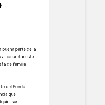
O
ra buena parte de la
a a concretar este
efa de familia
tuto del Fondo
ancia que
quirir sus