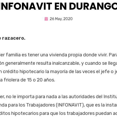
INFONAVIT EN DURANG
Publicada
por
26 May, 2020
Enrique
en
e razacero.
ier familia es tener una vivienda propia donde vivir. Pa
ión generalmente resulta inalcanzable, y cuando se lleg
 crédito hipotecario la mayoría de las veces el jefe o j
 friolera de 15 o 20 años.
cer, no le importa para nada a las autoridades del Insti
enda para los Trabajadores (INFONAVIT), que es la inst
ditos hipotecarios para que los trabajadores puedan ad