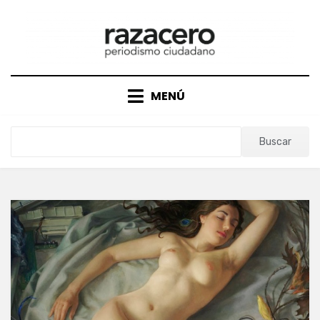
Saltar
al
contenido
MENÚ
Buscar