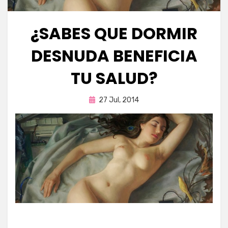
¿SABES QUE DORMIR
DESNUDA BENEFICIA
TU SALUD?
Publicada
por
27 Jul, 2014
Enrique
en