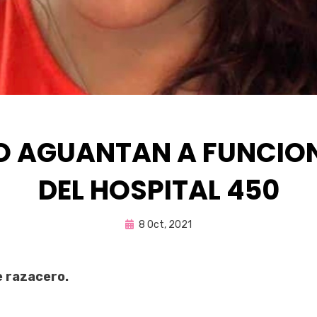
O AGUANTAN A FUNCIO
DEL HOSPITAL 450
Publicada
por
8 Oct, 2021
Enrique
en
e razacero.