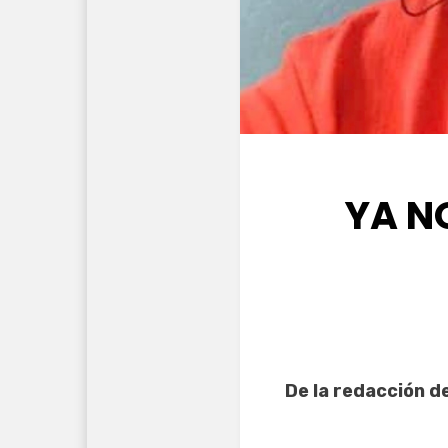
YA N
De la redacción d