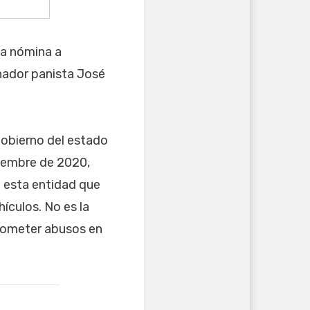
la nómina a
rnador panista José
gobierno del estado
iembre de 2020,
n esta entidad que
hículos. No es la
 cometer abusos en