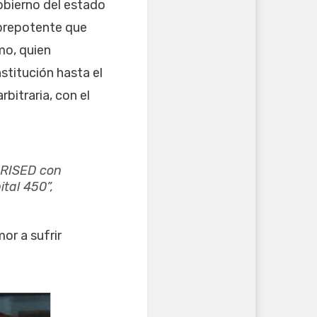
gobierno del estado
 prepotente que
mo, quien
stitución hasta el
bitraria, con el
RISED con
ital 450”,
or a sufrir