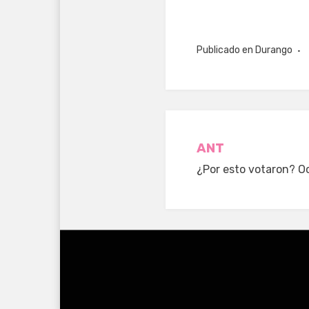
Publicado en
Durango
Navegació
ANT
¿Por esto votaron? O
de
entradas
Tema Amphibious por
TemplatePocket
⋅
Funciona con
Wor