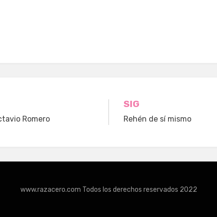
n
SIG
ctavio Romero
Rehén de sí mismo
www.razacero.com Todos los derechos reservados 2022
dPress