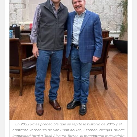
En 2022 ya es predecible que se repita la historia de 2016 y el
cantante vernáculo de San Juan del Río, Esteban Villegas, brinde
impunidad total a José Aispuro Torres, el mandatario más ladrón