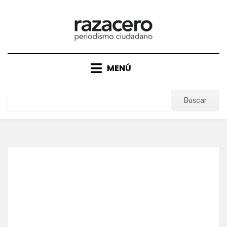
Saltar
al
contenido
MENÚ
Buscar