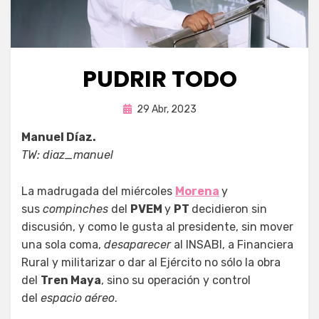
PUDRIR TODO
Publicada
por
29 Abr, 2023
Fernando Miranda Servín
en
Manuel Díaz.
TW: diaz_manuel
La madrugada del miércoles
Morena
y
sus
compinches
del
PVEM
y
PT
decidieron sin
discusión, y como le gusta al presidente, sin mover
una sola coma,
desaparecer
al INSABI, a Financiera
Rural y militarizar o dar al Ejército no sólo la obra
del
Tren Maya
, sino su operación y control
del
espacio aéreo
.