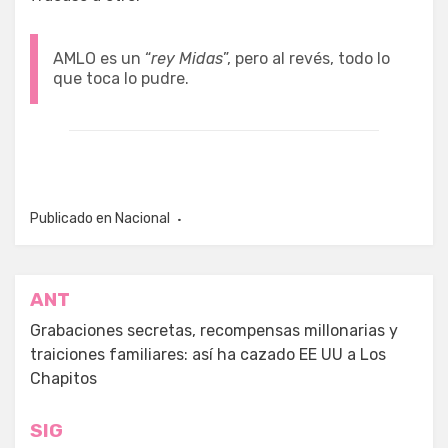
AMLO es un “
rey Midas
”, pero al revés, todo lo
que toca lo pudre.
Publicado en
Nacional
Navegación
ANT
de
Grabaciones secretas, recompensas millonarias y
traiciones familiares: así ha cazado EE UU a Los
entradas
Chapitos
SIG