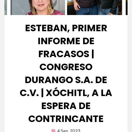
ESTEBAN, PRIMER
INFORME DE
FRACASOS |
CONGRESO
DURANGO S.A. DE
C.V. | XÓCHITL, A LA
ESPERA DE
CONTRINCANTE
Publicada
por
4 Sep, 2023
Fernando Miranda Servín