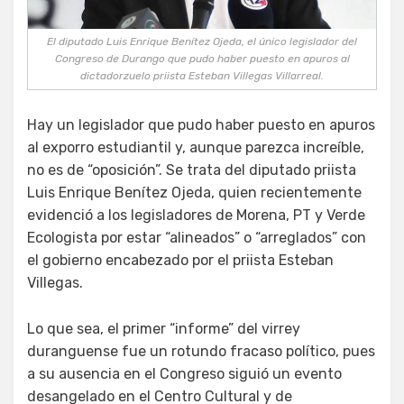
El diputado Luis Enrique Benítez Ojeda, el único legislador del
Congreso de Durango que pudo haber puesto en apuros al
dictadorzuelo priista Esteban Villegas Villarreal.
Hay un legislador que pudo haber puesto en apuros
al exporro estudiantil y, aunque parezca increíble,
no es de “oposición”. Se trata del diputado priista
Luis Enrique Benítez Ojeda, quien recientemente
evidenció a los legisladores de Morena, PT y Verde
Ecologista por estar “alineados” o “arreglados” con
el gobierno encabezado por el priista Esteban
Villegas.
Lo que sea, el primer “informe” del virrey
duranguense fue un rotundo fracaso político, pues
a su ausencia en el Congreso siguió un evento
desangelado en el Centro Cultural y de