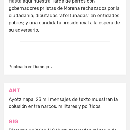
Hasta aquí nuestra Tarde de perros con
gobernadores priistas de Morena rechazados por la
ciudadanía; diputadas “afortunadas” en entidades
pobres; y una candidata presidencial a la espera de
su adversario.
Publicado en
Durango
Navegación
ANT
de
Ayotzinapa: 23 mil mensajes de texto muestran la
colusión entre narcos, militares y políticos
entradas
SIG