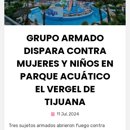
GRUPO ARMADO
DISPARA CONTRA
MUJERES Y NIÑOS EN
PARQUE ACUÁTICO
EL VERGEL DE
TIJUANA
Publicada
por
11 Jul, 2024
Fernando Miranda Servín
en
Tres sujetos armados abrieron fuego contra