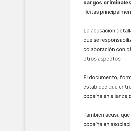
cargos criminale
ilícitas principalm
La acusación detall
que se responsabili
colaboración con ot
otros aspectos.
El documento, form
establece que entr
cocaína en alianza 
También acusa que e
cocaína en asociac