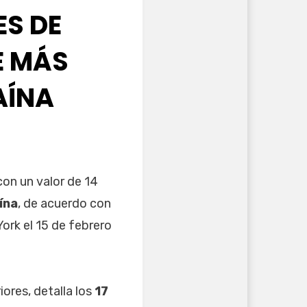
ES DE
E MÁS
AÍNA
on un valor de 14
ína
, de acuerdo con
York el 15 de febrero
ores, detalla los
17