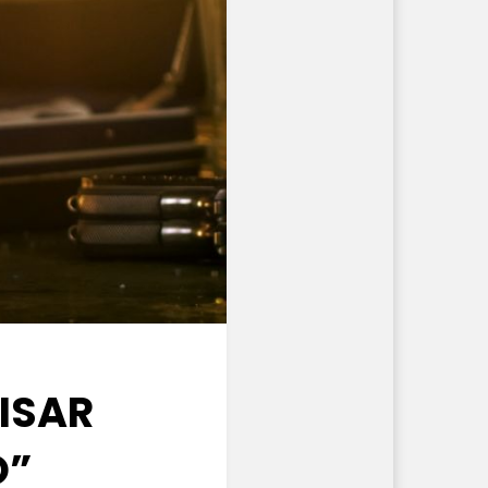
ISAR
O”