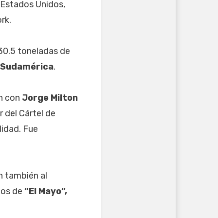
 Estados Unidos,
rk.
30.5 toneladas de
Sudamérica
.
ón con
Jorge Milton
 del Cártel de
lidad. Fue
n también al
dos de
“El Mayo”,