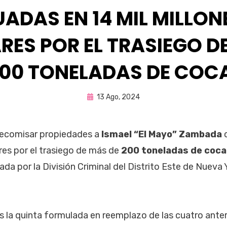
ADAS EN 14 MIL MILLON
RES POR EL TRASIEGO D
200 TONELADAS DE COC
Publicada
por
13 Ago, 2024
Fernando Miranda Servín
en
decomisar propiedades a
Ismael “El Mayo” Zambada
c
ares por el trasiego de más de
200 toneladas de coca
da por la División Criminal del Distrito Este de Nueva 
s la quinta formulada en reemplazo de las cuatro anteri