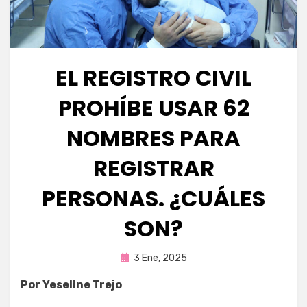
EL REGISTRO CIVIL
PROHÍBE USAR 62
NOMBRES PARA
REGISTRAR
PERSONAS. ¿CUÁLES
SON?
Publicada
por
3 Ene, 2025
Fernando Miranda Servín
en
Por Yeseline Trejo