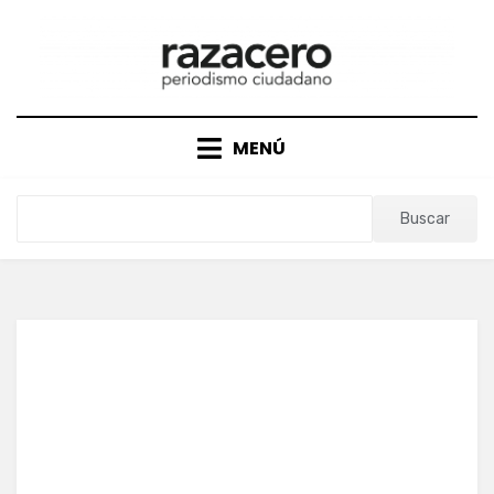
Saltar
al
contenido
MENÚ
Buscar