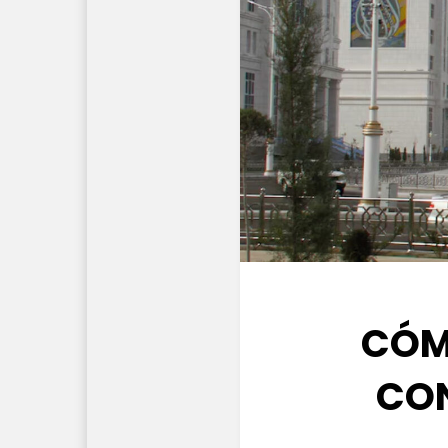
CÓM
CON