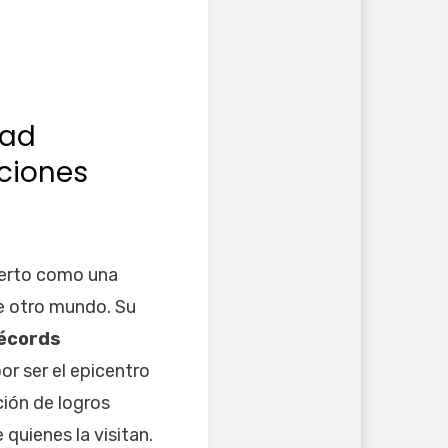
dad
cciones
ierto como una
de otro mundo. Su
écords
or ser el epicentro
ción de logros
quienes la visitan.