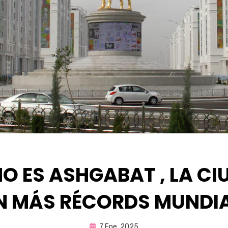
O ES ASHGABAT , LA CI
 MÁS RÉCORDS MUNDI
Publicada
por
7 Ene, 2025
Fernando Miranda Servín