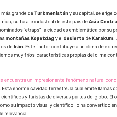
li más grande de
Turkmenistán
y su capital, se erige 
ífico, cultural e industrial de este país de
Asia Centra
ominados “etraps”, la ciudad es emblemática por su p
las
montañas Kopetdag
y el
desierto
de
Karakum
,
ros de
Irán
. Este factor contribuye a un clima de extr
iernos muy fríos, características propias del clima co
o se encuentra un impresionante fenómeno natural con
.
Esta enorme cavidad terrestre, la cual emite llamas 
e científicos y turistas de diversas partes del globo. El 
 como su impacto visual y científico, lo ha convertido e
de relevancia.