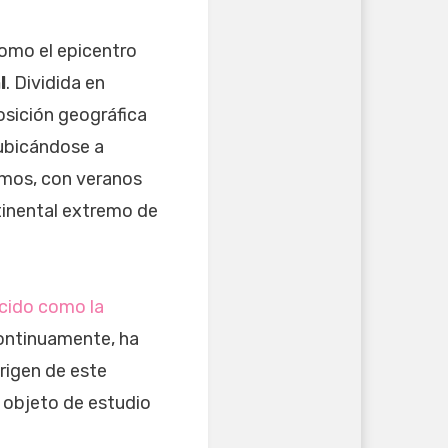
como el epicentro
l
. Dividida en
osición geográfica
 ubicándose a
emos, con veranos
ntinental extremo de
ocido como la
continuamente, ha
origen de este
n objeto de estudio