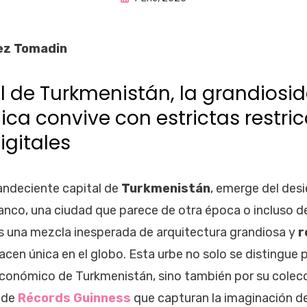
en
ez Tomadin
al de Turkmenistán, la grandiosi
ica convive con estrictas restri
igitales
plandeciente capital de
Turkmenistán
, emerge del des
anco, una ciudad que parece de otra época o incluso 
 una mezcla inesperada de arquitectura grandiosa y
r
acen única en el globo. Esta urbe no solo se distingue p
y económico de Turkmenistán, sino también por su colec
 de
Récords Guinness
que capturan la imaginación de 