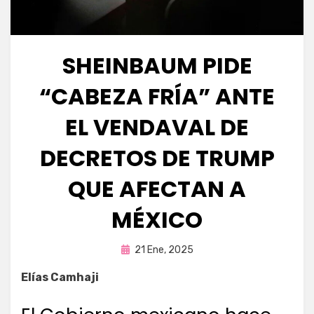
SHEINBAUM PIDE
“CABEZA FRÍA” ANTE
EL VENDAVAL DE
DECRETOS DE TRUMP
QUE AFECTAN A
MÉXICO
Publicada
por
21 Ene, 2025
Fernando Miranda Servín
en
Elías Camhaji