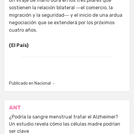
un viraje de mano dura en los tres pilares que
sostienen la relación bilateral ―el comercio, la
migración y la seguridad― y el inicio de una ardua
negociación que se extenderá por los próximos
cuatro años.
(El País)
Publicado en
Nacional
Navegación
ANT
de
¿Podría la sangre menstrual tratar el Alzheimer?
Un estudio revela cómo las células madre podrían
entradas
ser clave