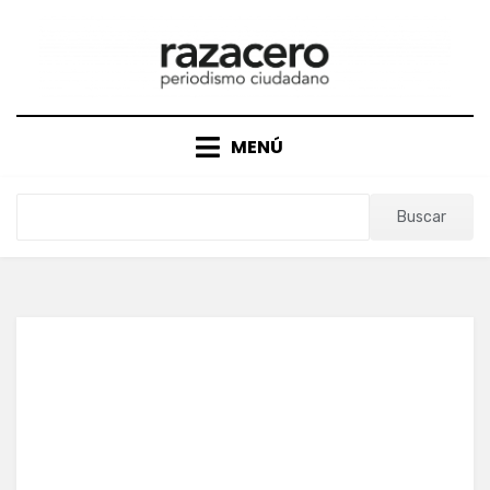
Saltar
al
contenido
MENÚ
Buscar