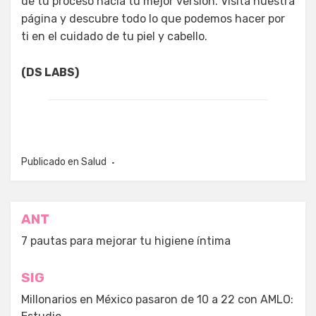
de tu proceso hacia tu mejor versión. Visita nuestra
página y descubre todo lo que podemos hacer por
ti en el cuidado de tu piel y cabello.
(DS LABS)
Publicado en
Salud
Navegación
ANT
de
7 pautas para mejorar tu higiene íntima
entradas
SIG
Millonarios en México pasaron de 10 a 22 con AMLO: