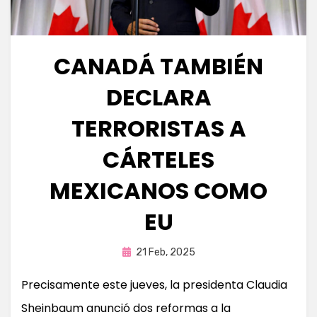
CANADÁ TAMBIÉN
DECLARA
TERRORISTAS A
CÁRTELES
MEXICANOS COMO
EU
Publicada
por
21 Feb, 2025
Fernando Miranda Servín
en
Precisamente este jueves, la presidenta Claudia
Sheinbaum anunció dos reformas a la