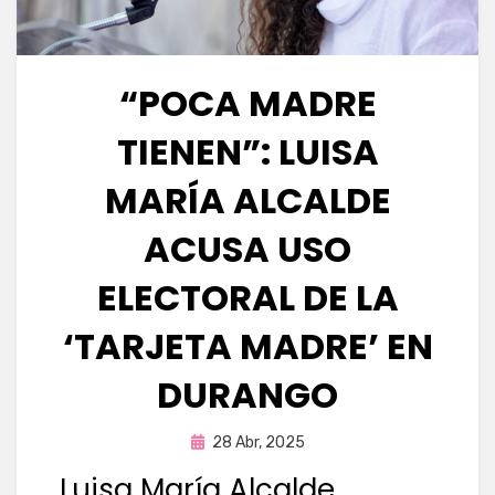
“POCA MADRE
TIENEN”: LUISA
MARÍA ALCALDE
ACUSA USO
ELECTORAL DE LA
‘TARJETA MADRE’ EN
DURANGO
Publicada
por
28 Abr, 2025
Fernando Miranda Servín
en
Luisa María Alcalde