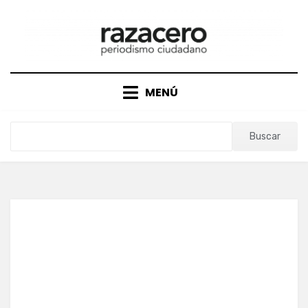
Saltar
al
contenido
MENÚ
Buscar