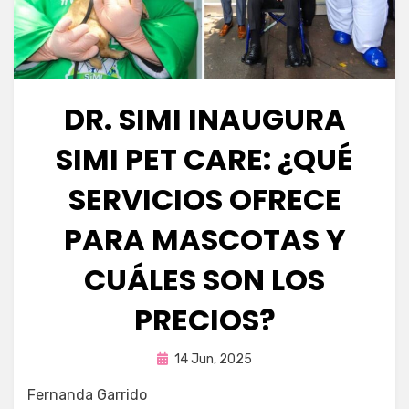
DR. SIMI INAUGURA
SIMI PET CARE: ¿QUÉ
SERVICIOS OFRECE
PARA MASCOTAS Y
CUÁLES SON LOS
PRECIOS?
Publicada
por
14 Jun, 2025
Fernando Miranda Servín
en
Fernanda Garrido