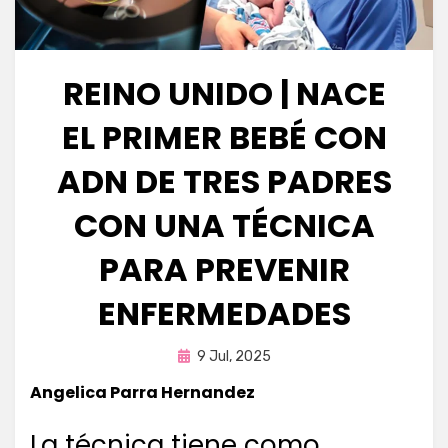
REINO UNIDO | NACE
EL PRIMER BEBÉ CON
ADN DE TRES PADRES
CON UNA TÉCNICA
PARA PREVENIR
ENFERMEDADES
Publicada
por
9 Jul, 2025
Fernando Miranda Servín
en
Angelica Parra Hernandez
La técnica tiene como