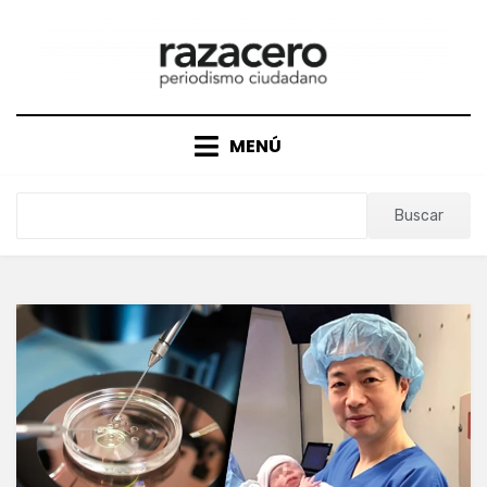
Saltar
al
contenido
MENÚ
Buscar