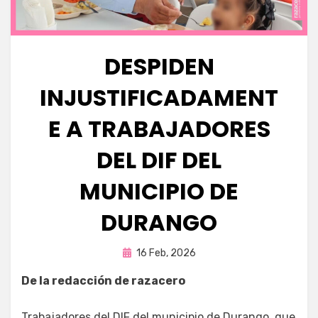
DESPIDEN
INJUSTIFICADAMENT
E A TRABAJADORES
DEL DIF DEL
MUNICIPIO DE
DURANGO
Publicada
por
16 Feb, 2026
Fernando Miranda Servín
en
De la redacción de razacero
Trabajadores del DIF del municipio de Durango, que