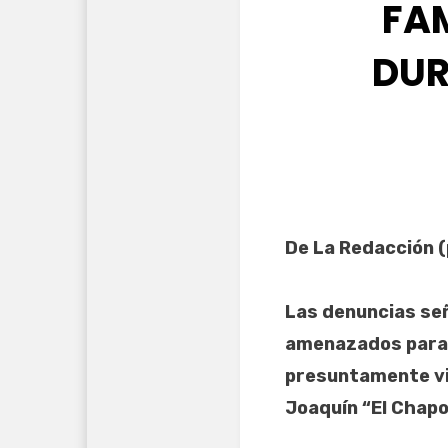
FAM
DUR
De La Redacción 
Las denuncias señ
amenazados para 
presuntamente vin
Joaquín “El Chap