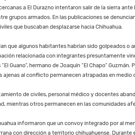
cercanas a El Durazno intentaron salir de la sierra ante 
tre grupos armados. En las publicaciones se denuncia
iviles que buscaban desplazarse hacia Chihuahua.
lan que algunos habitantes habrían sido golpeados o
mación relacionada con integrantes presuntamente vin
s “El Guano”, hermano de Joaquín “El Chapo” Guzmán. 
 ajenas al conflicto permanecen atrapadas en medio de
amiento de civiles, personal médico y docentes aband
ad, mientras otros permanecen en las comunidades af
huahua informaron que un convoy integrado por al me
errana con dirección a territorio chihuahuense. Durante 