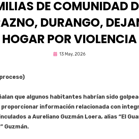
ILIAS DE COMUNIDAD D
AZNO, DURANGO, DEJA
HOGAR POR VIOLENCIA
Publicada
por
13 May, 2026
Fernando Miranda Servín
en
(proceso)
alan que algunos habitantes habrían sido golpea
proporcionar información relacionada con integ
culados a Aureliano Guzmán Loera, alias “El Gu
o” Guzmán.