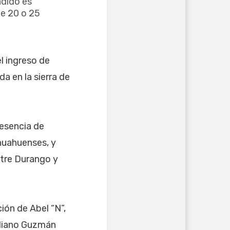
ndido es
de 20 o 25
l ingreso de
a en la sierra de
resencia de
huahuenses, y
ntre Durango y
ión de Abel “N”,
eliano Guzmán