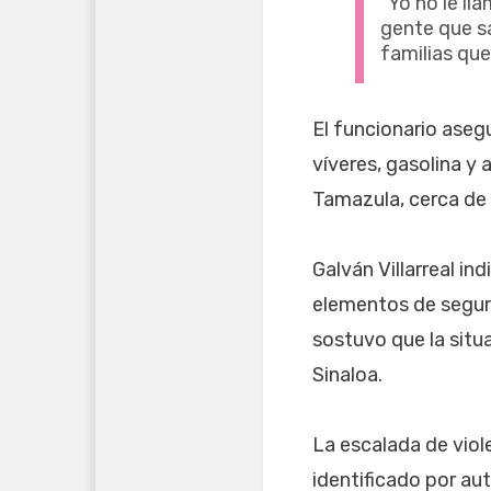
“Yo no le ll
gente que s
familias que
El funcionario aseg
víveres, gasolina y
Tamazula, cerca de 
Galván Villarreal in
elementos de seguri
sostuvo que la situa
Sinaloa.
La escalada de viole
identificado por a