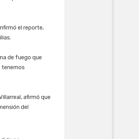
nfirmó el reporte,
lias.
rma de fuego que
no tenemos
illarreal, afirmó que
mensión del