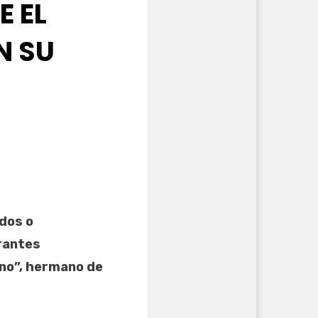
E EL
N SU
dos o
rantes
ano”, hermano de