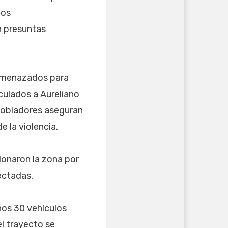
los
n presuntas
 amenazados para
culados a Aureliano
Pobladores aseguran
 la violencia.
onaron la zona por
ectadas.
nos 30 vehículos
el trayecto se