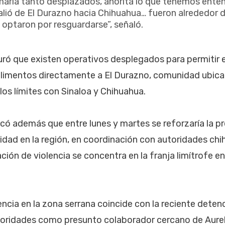
amaría tanto desplazados, ahorita lo que tenemos ente
alió de El Durazno hacia Chihuahua… fueron alrededor 
 optaron por resguardarse”, señaló.
uró que existen operativos desplegados para permitir e
 alimentos directamente a El Durazno, comunidad ubicad
los límites con Sinaloa y Chihuahua.
dicó además que entre lunes y martes se reforzaría la p
dad en la región, en coordinación con autoridades chi
ción de violencia se concentra en la franja limítrofe e
ncia en la zona serrana coincide con la reciente detenc
utoridades como presunto colaborador cercano de Aur