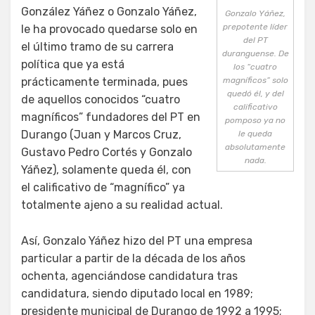
González Yáñez o Gonzalo Yáñez,
Gonzalo Yáñez,
prepotente líder
le ha provocado quedarse solo en
del PT
el último tramo de su carrera
duranguense. De
política que ya está
los “cuatro
prácticamente terminada, pues
magníficos” solo
quedó él, y del
de aquellos conocidos “cuatro
calificativo
magníficos” fundadores del PT en
pomposo ya no
Durango (Juan y Marcos Cruz,
le queda
absolutamente
Gustavo Pedro Cortés y Gonzalo
nada.
Yáñez), solamente queda él, con
el calificativo de “magnífico” ya
totalmente ajeno a su realidad actual.
Así, Gonzalo Yáñez hizo del PT una empresa
particular a partir de la década de los años
ochenta, agenciándose candidatura tras
candidatura, siendo diputado local en 1989;
presidente municipal de Durango de 1992 a 1995;