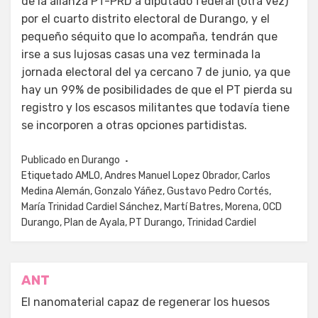
de la alianza PT-PRD a diputado federal (otra vez)
por el cuarto distrito electoral de Durango, y el
pequeño séquito que lo acompaña, tendrán que
irse a sus lujosas casas una vez terminada la
jornada electoral del ya cercano 7 de junio, ya que
hay un 99% de posibilidades de que el PT pierda su
registro y los escasos militantes que todavía tiene
se incorporen a otras opciones partidistas.
Publicado en
Durango
Etiquetado
AMLO
,
Andres Manuel Lopez Obrador
,
Carlos
Medina Alemán
,
Gonzalo Yáñez
,
Gustavo Pedro Cortés
,
María Trinidad Cardiel Sánchez
,
Martí Batres
,
Morena
,
OCD
Durango
,
Plan de Ayala
,
PT Durango
,
Trinidad Cardiel
Navegación
ANT
de
El nanomaterial capaz de regenerar los huesos