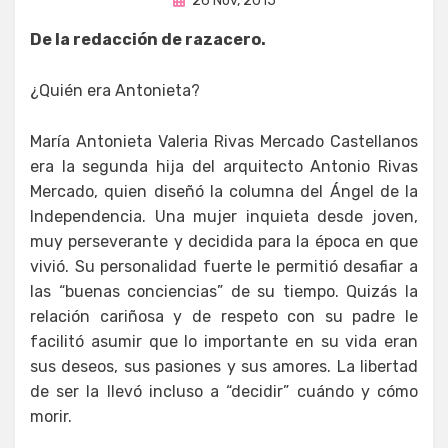
por
26 Nov, 2015
Enrique
en
De la redacción de razacero.
¿Quién era Antonieta?
María Antonieta Valeria Rivas Mercado Castellanos
era la segunda hija del arquitecto Antonio Rivas
Mercado, quien diseñó la columna del Ángel de la
Independencia. Una mujer inquieta desde joven,
muy perseverante y decidida para la época en que
vivió. Su personalidad fuerte le permitió desafiar a
las “buenas conciencias” de su tiempo. Quizás la
relación cariñosa y de respeto con su padre le
facilitó asumir que lo importante en su vida eran
sus deseos, sus pasiones y sus amores. La libertad
de ser la llevó incluso a “decidir” cuándo y cómo
morir.