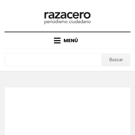
Saltar
al
contenido
MENÚ
Buscar