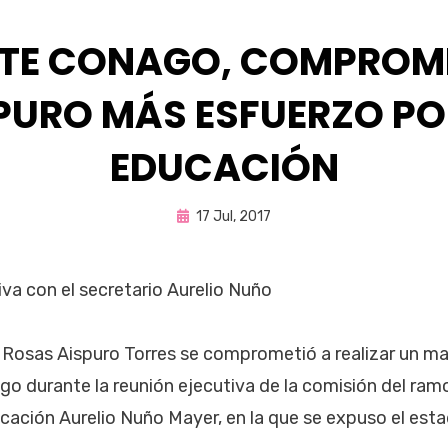
TE CONAGO, COMPROM
PURO MÁS ESFUERZO PO
EDUCACIÓN
Publicada
por
17 Jul, 2017
Fernando Miranda Servín
en
va con el secretario Aurelio Nuño
Rosas Aispuro Torres se comprometió a realizar un ma
o durante la reunión ejecutiva de la comisión del ram
ucación Aurelio Nuño Mayer, en la que se expuso el esta