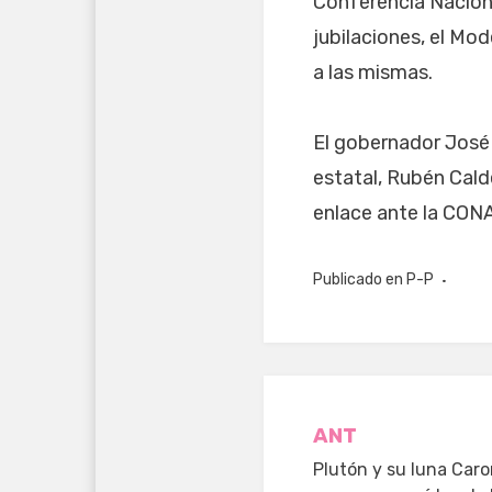
Conferencia Naciona
jubilaciones, el Mo
a las mismas.
El gobernador José
estatal, Rubén Cald
enlace ante la CON
Publicado en
P-P
Navegació
ANT
Plutón y su luna Car
de