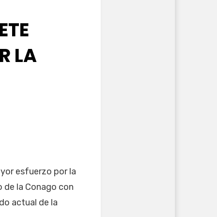
ETE
R LA
yor esfuerzo por la
o de la Conago con
do actual de la