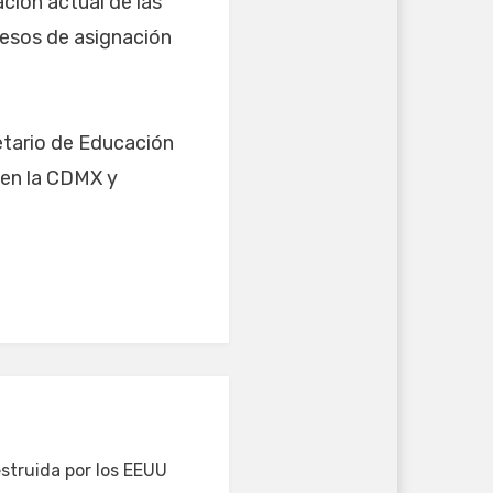
ción actual de las
cesos de asignación
etario de Educación
 en la CDMX y
struida por los EEUU