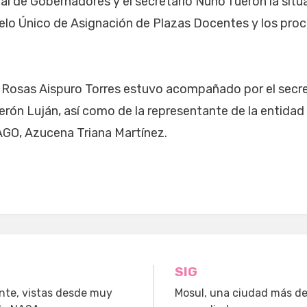
l de Gobernadores y el secretario Nuño fueron la situa
delo Único de Asignación de Plazas Docentes y los pro
 Rosas Aispuro Torres estuvo acompañado por el secr
erón Luján, así como de la representante de la entidad
AGO, Azucena Triana Martínez.
n
SIG
onte, vistas desde muy
Mosul, una ciudad más de