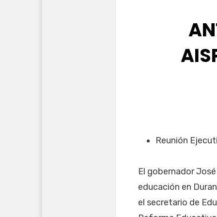
AN
AIS
Reunión Ejecuti
El gobernador José 
educación en Durang
el secretario de Ed