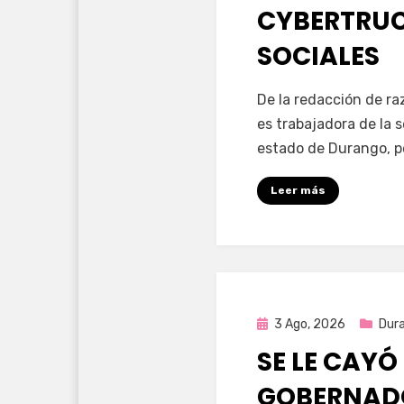
CYBERTRUC
SOCIALES
por
Fernando Miranda 
De la redacción de r
es trabajadora de la 
estado de Durango, p
Leer más
Publicada
3 Ago, 2026
Dur
en
SE LE CAYÓ
GOBERNAD