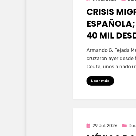
en
CRISIS MI
ESPAÑOLA;
40 MIL DE
por
Fernando Miranda 
Armando G. Tejada Ma
cruzaron ayer desde 
Ceuta, unos a nado u
Leer más
Publicada
29 Jul, 2026
Dur
en