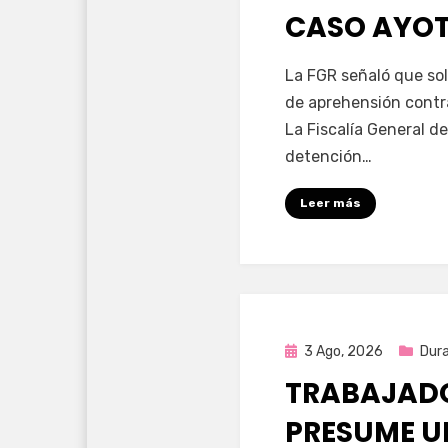
CASO AYO
por
Fernando Miranda 
La FGR señaló que sol
de aprehensión contr
La Fiscalía General de
detención…
Leer más
Publicada
3 Ago, 2026
Dur
en
TRABAJADO
PRESUME U