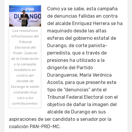
Como ya se sabe, esta campaña
de denuncias fallidas en contra
del alcalde Enríquez Herrera se ha
maquinado desde las altas
Los resolutivos
infructuosos del
esferas del gobierno estatal de
Tribunal
Durango, de corte panista-
Electoral del
perredista, que a través de
Poder Judicial
de la Federación
presiones ha utilizado a la
y la campaña
dirigente del Partido
mediática en
Duranguense, María Verónica
contra del
alcalde de
Acosta, para que presente este
Durango le están
tipo de “denuncias” ante el
costando muy
Tribunal Federal Electoral con el
caro a los
contribuyentes.
objetivo de dañar la imagen del
alcalde de Durango en sus
aspiraciones de ser candidato a senador por la
coalición PAN-PRD-MC.