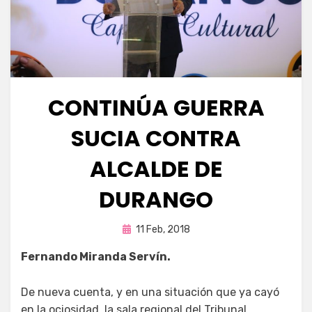
CONTINÚA GUERRA
SUCIA CONTRA
ALCALDE DE
DURANGO
Publicada
por
11 Feb, 2018
Fernando Miranda Servín
en
Fernando Miranda Servín.
De nueva cuenta, y en una situación que ya cayó
en la ociosidad, la sala regional del Tribunal