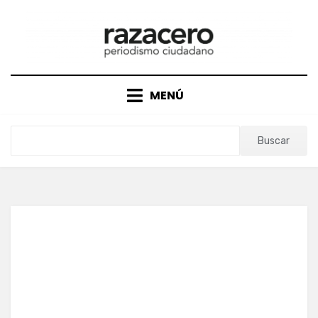
Saltar
al
contenido
MENÚ
Buscar