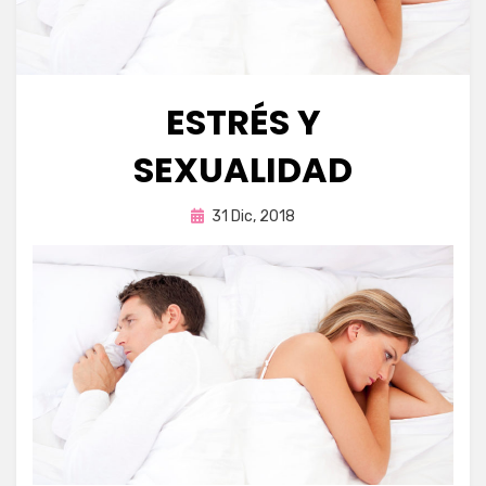
ESTRÉS Y
SEXUALIDAD
Publicada
por
31 Dic, 2018
Enrique
en