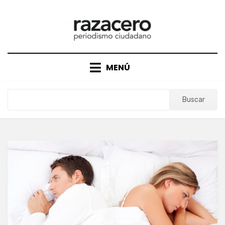
Saltar
al
contenido
MENÚ
Buscar