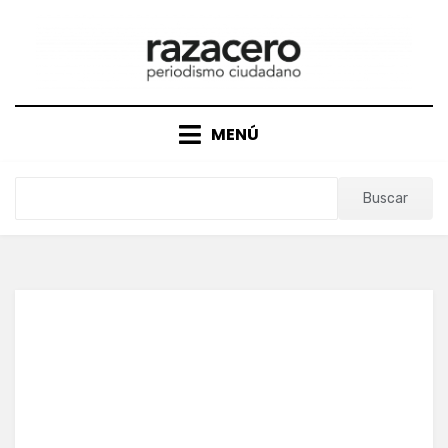
Saltar
al
contenido
MENÚ
Buscar