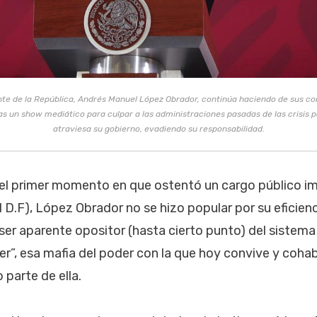
nte de la República, Andrés Manuel López Obrador, continúa haciendo de sus c
 un show mediático para culpar a las administraciones pasadas de las crisis p
atraviesa su gobierno, evadiendo su responsabilidad.
e el primer momento en que ostentó un cargo público 
l D.F), López Obrador no se hizo popular por su eficien
ser aparente opositor (hasta cierto punto) del sistema 
er”, esa mafia del poder con la que hoy convive y cohab
parte de ella.