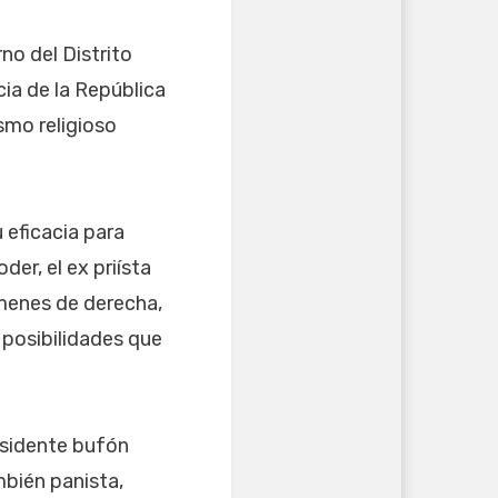
o del Distrito
ia de la República
smo religioso
 eficacia para
der, el ex priísta
menes de derecha,
 posibilidades que
esidente bufón
mbién panista,