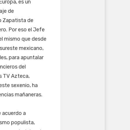
Europa, es un
aje de
to Zapatista de
ero. Por eso el Jefe
, el mismo que desde
 sureste mexicano,
es, para apuntalar
ncieros del
s TV Azteca,
este sexenio, ha
rencias mañaneras.
e acuerdo a
smo populista,