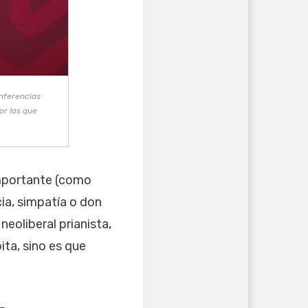
onferencias
or las que
importante (como
cia, simpatía o don
neoliberal prianista,
ita, sino es que