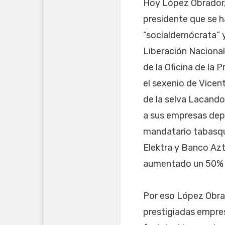
Hoy López Obrador,
presidente que se ha
“socialdemócrata” y
Liberación Nacional,
de la Oficina de la
el sexenio de Vicen
de la selva Lacando
a sus empresas depr
mandatario tabasqu
Elektra y Banco Azt
aumentado un 50% po
Por eso López Obrad
prestigiadas empre