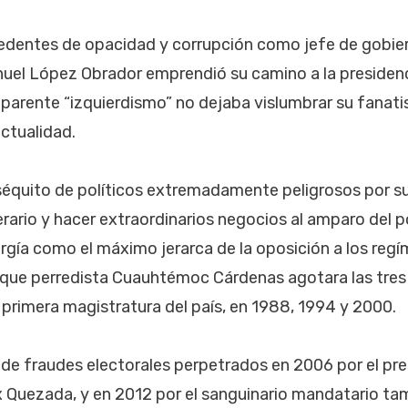
dentes de opacidad y corrupción como jefe de gobiern
uel López Obrador emprendió su camino a la presidenc
aparente “izquierdismo” no dejaba vislumbrar su fanati
ctualidad.
séquito de políticos extremadamente peligrosos por su
erario y hacer extraordinarios negocios al amparo del po
gía como el máximo jerarca de la oposición a los regí
ique perredista Cuauhtémoc Cárdenas agotara las tres
a primera magistratura del país, en 1988, 1994 y 2000.
de fraudes electorales perpetrados en 2006 por el pr
 Quezada, y en 2012 por el sanguinario mandatario ta