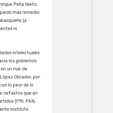
Enrique Peña Nieto,
le quedó más remedio
tabasqueño (a
dentes ni
dades intelectuales
acia los gobiernos
 en un mar de
e López Obrador, por
on lo peor de lo
ero nefastos que en
rtidos (PRI, PAN,
ente instituto