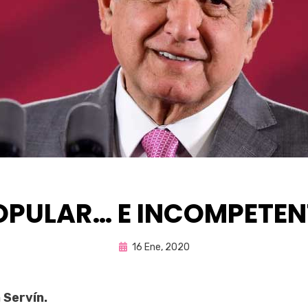
OPULAR… E INCOMPETEN
Publicada
por
16 Ene, 2020
Enrique
en
 Servín.