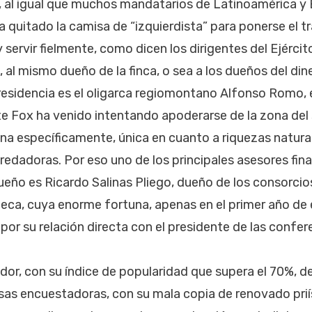
 al igual que muchos mandatarios de Latinoamérica y 
 quitado la camisa de “izquierdista” para ponerse el tr
 servir fielmente, como dicen los dirigentes del Ejérci
 al mismo dueño de la finca, o sea a los dueños del din
 Presidencia es el oligarca regiomontano Alfonso Romo
te Fox ha venido intentando apoderarse de la zona del
na específicamente, única en cuanto a riquezas natural
edadoras. Por eso uno de los principales asesores fina
eño es Ricardo Salinas Pliego, dueño de los consorcio
eca, cuya enorme fortuna, apenas en el primer año de 
r su relación directa con el presidente de las confe
or, con su índice de popularidad que supera el 70%, d
sas encuestadoras, con su mala copia de renovado prií