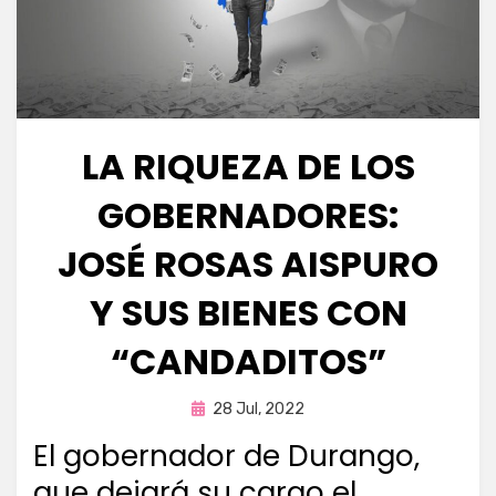
LA RIQUEZA DE LOS
GOBERNADORES:
JOSÉ ROSAS AISPURO
Y SUS BIENES CON
“CANDADITOS”
Publicada
por
28 Jul, 2022
Enrique
en
El gobernador de Durango,
que dejará su cargo el