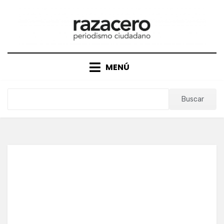
Saltar
al
contenido
MENÚ
Buscar