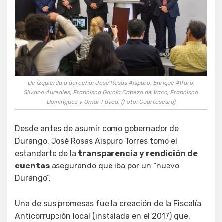
De izquierda a derecha: José Rosas Aispuro, Enrique Alfaro,
Silvano Aureoles, Francisco García Cabeza de Vaca, Francisco
Domínguez y Omar Fayad. (Foto: Cuartoscuro)
Desde antes de asumir como gobernador de
Durango, José Rosas Aispuro Torres tomó el
estandarte de la
transparencia y rendición de
cuentas
asegurando que iba por un “nuevo
Durango”.
Una de sus promesas fue la creación de la Fiscalía
Anticorrupción local (instalada en el 2017) que,