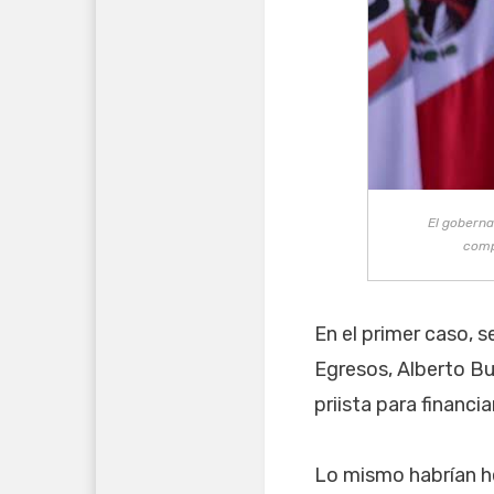
El goberna
comp
En el primer caso, s
Egresos, Alberto B
priista para financi
Lo mismo habrían he