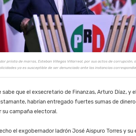
dor priista de marras, Esteban Villegas Villarreal, por sus actos de corrupción, 
licidades ya es susceptible de ser denunciado ante las instancias correspondie
e sabe que el exsecretario de Finanzas, Arturo Díaz, y 
ustamante, habrían entregado fuertes sumas de dinero
ar su campaña electoral.
cho el exgobernador ladrón José Aispuro Torres y su 