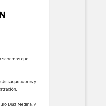
AN
No sabemos que
e de saqueadores y
stración.
turo Díaz Medina, y