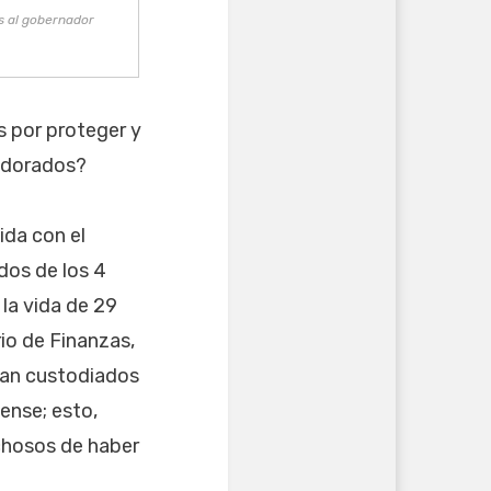
s al gobernador
s por proteger y
s dorados?
ida con el
dos de los 4
 la vida de 29
rio de Finanzas,
ran custodiados
ense; esto,
echosos de haber