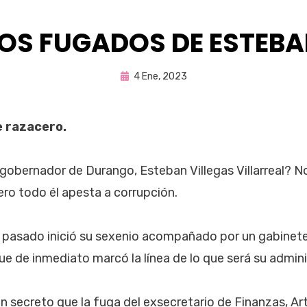
OS FUGADOS DE ESTEB
Publicada
por
4 Ene, 2023
Fernando Miranda Servín
en
e razacero.
 gobernador de Durango, Esteban Villegas Villarreal? 
ro todo él apesta a corrupción.
e pasado inició su sexenio acompañado por un gabinet
ue de inmediato marcó la línea de lo que será su admini
un secreto que la fuga del exsecretario de Finanzas, Ar