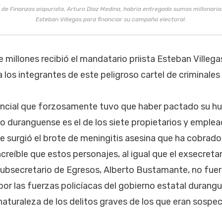
o de Finanzas aispurista, Arturo Díaz Medina, habría entregado sumas millonaria
Esteban Villegas para financiar su campaña electoral.
 millones recibió el mandatario priista Esteban Villega
los integrantes de este peligroso cartel de criminale
encial que forzosamente tuvo que haber pactado su hu
 duranguense es el de los siete propietarios y emplea
ue surgió el brote de meningitis asesina que ha cobrado
creíble que estos personajes, al igual que el exsecreta
xsubsecretario de Egresos, Alberto Bustamante, no fue
 las fuerzas policíacas del gobierno estatal durangu
naturaleza de los delitos graves de los que eran sosp