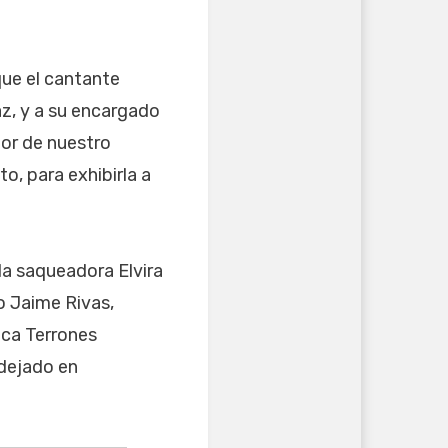
 que el cantante
az, y a su encargado
tor de nuestro
o, para exhibirla a
 la saqueadora Elvira
o Jaime Rivas,
ica Terrones
 dejado en