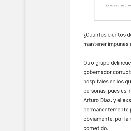
El exsecretari
¿Cuántos cientos de
mantener impunes a 
Otro grupo delincu
gobernador corrupto
hospitales en los q
personas, pues es in
Arturo Díaz, y el e
permanentemente por
obviamente, por la 
cometido.