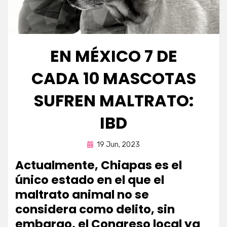
EN MÉXICO 7 DE
CADA 10 MASCOTAS
SUFREN MALTRATO:
IBD
Publicada
por
19 Jun, 2023
Fernando Miranda Servín
en
Actualmente, Chiapas es el
único estado en el que el
maltrato animal no se
considera como delito, sin
embargo, el Congreso local ya