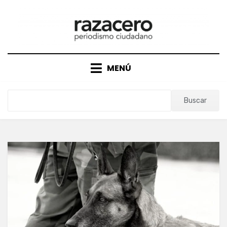
Saltar
al
contenido
MENÚ
Buscar