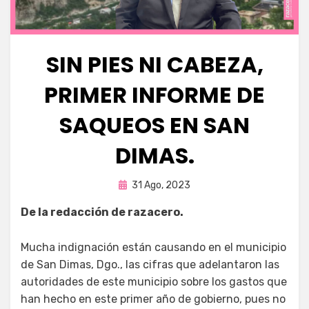
SIN PIES NI CABEZA,
PRIMER INFORME DE
SAQUEOS EN SAN
DIMAS.
Publicada
por
31 Ago, 2023
Fernando Miranda Servín
en
De la redacción de razacero.
Mucha indignación están causando en el municipio
de San Dimas, Dgo., las cifras que adelantaron las
autoridades de este municipio sobre los gastos que
han hecho en este primer año de gobierno, pues no