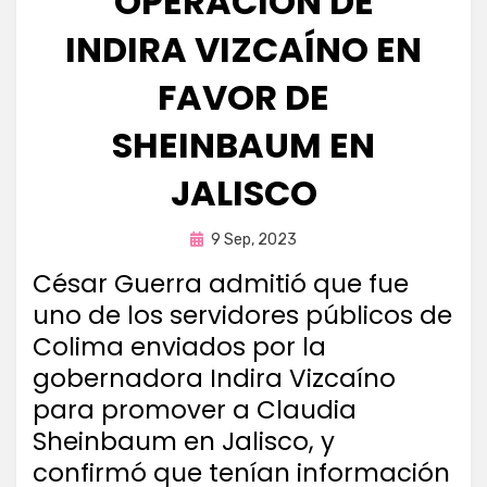
OPERACIÓN DE
INDIRA VIZCAÍNO EN
FAVOR DE
SHEINBAUM EN
JALISCO
Publicada
por
9 Sep, 2023
Fernando Miranda Servín
en
César Guerra admitió que fue
uno de los servidores públicos de
Colima enviados por la
gobernadora Indira Vizcaíno
para promover a Claudia
Sheinbaum en Jalisco, y
confirmó que tenían información