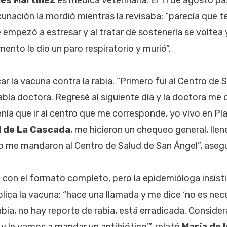
nación la mordió mientras la revisaba: “parecía que t
e empezó a estresar y al tratar de sostenerla se voltea
nto le dio un paro respiratorio y murió”.
 la vacuna contra la rabia. “Primero fui al Centro de S
abía doctora. Regresé al siguiente día y la doctora me 
enía que ir al centro que me corresponde, yo vivo en Pla
d de La Cascada
, me hicieron un chequeo general, lle
ro me mandaron al Centro de Salud de San Ángel”, aseg
o con el formato completo, pero la epidemióloga insist
plica la vacuna: “hace una llamada y me dice ‘no es ne
bia, no hay reporte de rabia, está erradicada. Consid
 y le vamos a mandar un antibiótico’”, relató
María de 