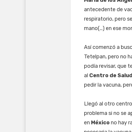
antecedente de vacu
respiratorio, pero s
mano(…) en ese mome
Así comenzó a buscar
Tetelpan, pero no h
podía revisar, que t
al
Centro de Salu
pedir la vacuna, pe
Llegó al otro centr
problema si no se a
en
México
no hay ra
necesaria la vacuna