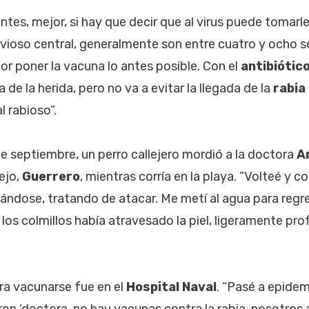
ntes, mejor, si hay que decir que al virus puede tomarl
ervioso central, generalmente son entre cuatro y ocho 
or poner la vacuna lo antes posible. Con el
antibiótic
 de la herida, pero no va a evitar la llegada de la
rabia
l rabioso”.
e septiembre, un perro callejero mordió a la doctora
A
ejo,
Guerrero
, mientras corría en la playa. ”Volteé y c
tándose, tratando de atacar. Me metí al agua para regr
 los colmillos había atravesado la piel, ligeramente pro
ara vacunarse fue en el
Hospital Naval
. “Pasé a epidemi
on ‘doctora, no hay vacunas contra la rabia, nosotros 