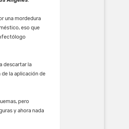
por una mordedura
oméstico, eso que
infectólogo
a descartar la
 de la aplicación de
quemas, pero
eguras y ahora nada