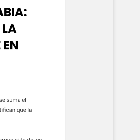
BIA:
 LA
 EN
se suma el
tifican que la
que si te da, es