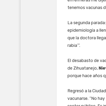
tenemos vacunas des
La segunda parada: 
epidemiología a lle
que la doctora lleg
rabia’”.
El desabasto de va
de Zihuatanejo,
Nie
porque hace años q
Regresó a la Ciudad
vacunarse. “No hay 
sector público. Es i