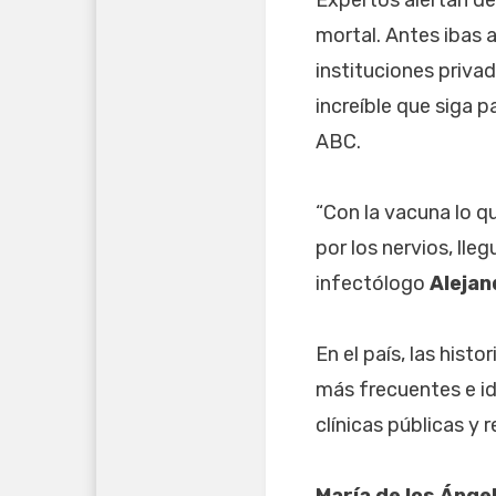
mortal. Antes ibas 
instituciones priva
increíble que siga p
ABC.
“Con la vacuna lo q
por los nervios, lle
infectólogo
Alejan
En el país, las his
más frecuentes e id
clínicas públicas y
María de los Ánge