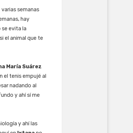
e varias semanas
semanas, hay
o
se evita la
si el animal que te
na María Suárez
on el tenis empujé al
esar nadando al
fundo y ahí sí me
ología y ahí las
aquí en
Ixtapa
no