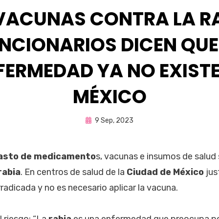
 VACUNAS CONTRA LA RA
NCIONARIOS DICEN QUE
FERMEDAD YA NO EXISTE
MÉXICO
Publicada
por
9 Sep, 2023
Fernando Miranda Servín
en
asto de medicamento
s, vacunas e insumos de salud 
rabia
. En centros de salud de la
Ciudad de México
jus
adicada y no es necesario aplicar la vacuna.
l riesgo: “La
rabia
es una enfermedad que preocupa por