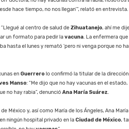
de hace tiempo, no nos llegan’”, relató en entrevista.
“Llegué al centro de salud de
Zihuatanejo
, ahí me di
nar un formato para pedir la
vacuna
. La enfermera que
aba hasta el lunes y remató ‘pero ni venga porque no h
cunas en
Guerrero
lo confirmó la titular de la direcció
ves Manso
: “Me dijo que no hay vacunas en el estado
ue no hay rabia”, denunció
Ana María Suárez
.
 de México y, así como María de los Ángeles, Ana María
en ningún hospital privado en la
Ciudad de México
, t
ncreíble, no hay
vacunas
”.