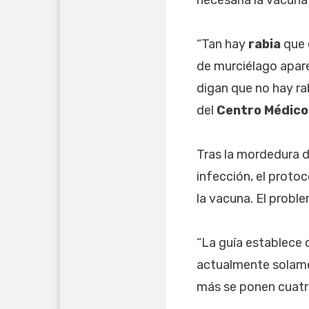
“Tan hay
rabia
que 
de murciélago apare
digan que no hay rab
del
Centro Médico
Tras la mordedura d
infección, el protoc
la vacuna. El probl
“La guía establece 
actualmente solamen
más se ponen cuatro