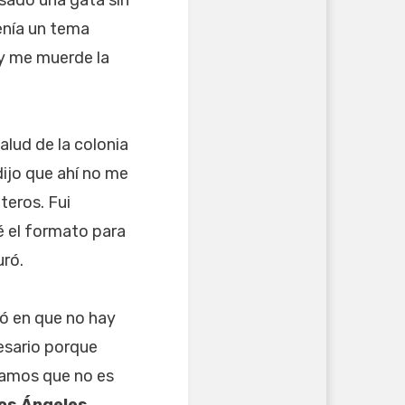
enía un tema
 y me muerde la
alud de la colonia
dijo que ahí no me
teros. Fui
né el formato para
uró.
ió en que no hay
cesario porque
eramos que no es
los Ángeles
.