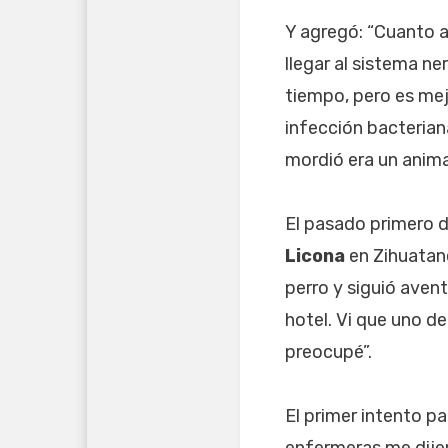
Y agregó: “Cuanto a
llegar al sistema n
tiempo, pero es mej
infección bacteriana
mordió era un anima
El pasado primero d
Licona
en Zihuatan
perro y siguió aven
hotel. Vi que uno de
preocupé”.
El primer intento p
enfermeras me dijer