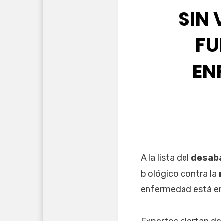
SIN
FU
EN
A la lista del
desab
biológico contra la
enfermedad está err
Expertos alertan de