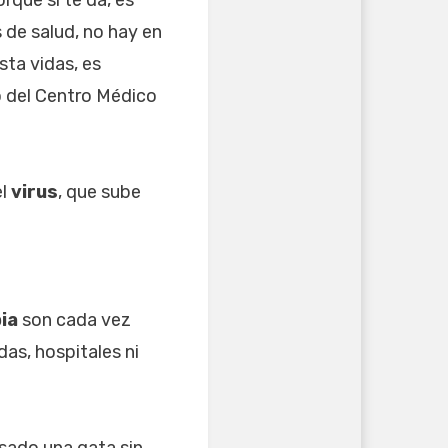
 de salud, no hay en
sta vidas, es
o del Centro Médico
el
virus
, que sube
ia
son cada vez
as, hospitales ni
asado una gata sin