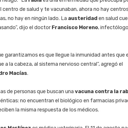
al centro de salud y te vacunaban, ahora no hay centros
das, no hay en ningún lado. La
austeridad
en salud cue
asando”, dijo el doctor
Francisco Moreno
, infectólog
ue garantizamos es que llegue la inmunidad antes que 
gue a la cabeza, al sistema nervioso central”, agregó el
dro Macías
.
torias de personas que buscan una
vacuna contra la rab
énticas: no encuentran el biológico en farmacias privad
 reciben la misma respuesta de los médicos.
les Martínez
es médica veterinaria. El 11 de agosto p