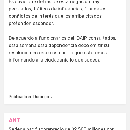
Es obvio que detrás de esta negación hay
peculados, tráficos de influencias, fraudes y
conflictos de interés que los arriba citados
pretenden esconder.
De acuerdo a funcionarios del IDAIP consultados,
esta semana esta dependencia debe emitir su
resolución en este caso por lo que estaremos
informando a la ciudadanía lo que suceda.
Publicado en
Durango
Navegación
ANT
Sedena pagó sobreprecio de $2,500 millones por