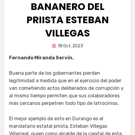
BANANERO DEL
PRIISTA ESTEBAN
VILLEGAS
Publicada
por
18 Oct, 2023
Fernando Miranda Servín
en
Fernando Miranda Servín.
Buena parte de los gobernantes pierden
legitimidad a medida que en el ejercicio del poder
van cometiendo actos deliberados de corrupción y
al mismo tiempo permiten que sus colaboradores
más cercanos perpetren todo tipo de latrocinios.
El mejor ejemplo de esto en Durango es el
mandatario estatal priista, Esteban Villegas
Villarreal, quien como alcalde de la capital de esta