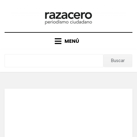
Saltar
al
contenido
MENÚ
Buscar